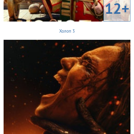
12+
Холоп 3