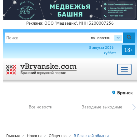
Реклама: ООО "Медведик", ИНН 3200007256
по новостям
8 августа 2026 г.
18+
суббота
Toggle
navigat
Брянск
Все новости
Заводные выходные
Главная
Новости
Общество
В Брянской области