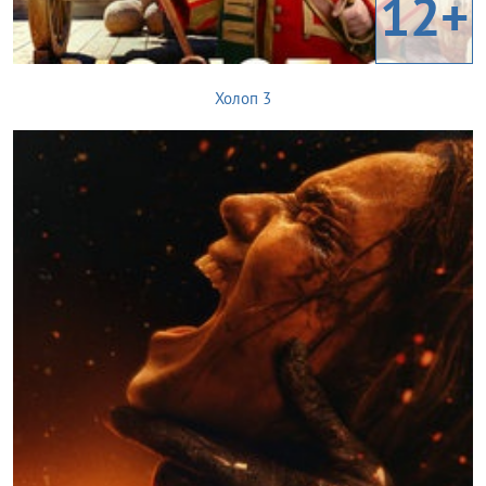
12+
Холоп 3