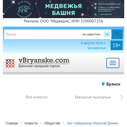
Реклама: ООО "Медведик", ИНН 3200007256
по новостям
9 августа 2026 г.
18+
воскресенье
Toggle
navigat
Брянск
Все новости
Заводные выходные
Главная
Новости
Общество
Экс-губернатор Николай Денин