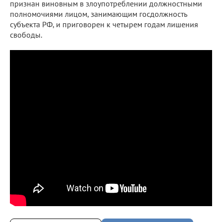
признан виновным в злоупотреблении должностными
полномочиями лицом, занимающим госдолжность
субъекта РФ, и приговорен к четырем годам лишения
свободы.