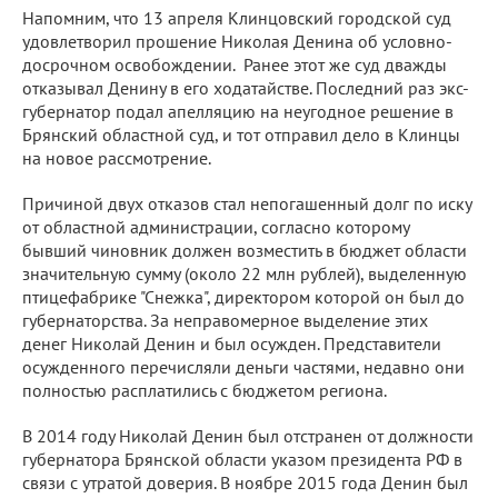
Напомним, что 13 апреля Клинцовский городской суд
удовлетворил прошение Николая Денина об условно-
досрочном освобождении. Ранее этот же суд дважды
отказывал Денину в его ходатайстве. Последний раз экс-
губернатор подал апелляцию на неугодное решение в
Брянский областной суд, и тот отправил дело в Клинцы
на новое рассмотрение.
Причиной двух отказов стал непогашенный долг по иску
от областной администрации, согласно которому
бывший чиновник должен возместить в бюджет области
значительную сумму (около 22 млн рублей), выделенную
птицефабрике "Снежка", директором которой он был до
губернаторства. За неправомерное выделение этих
денег Николай Денин и был осужден. Представители
осужденного перечисляли деньги частями, недавно они
полностью расплатились с бюджетом региона.
В 2014 году Николай Денин был отстранен от должности
губернатора Брянской области указом президента РФ в
связи с утратой доверия. В ноябре 2015 года Денин был