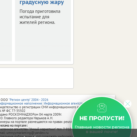
градусную жару
оставить след в
истории Брянска
Погода приготовила
испытание для
Скоро город
жителей региона.
превратится в
огромную творческую
мастерскую.
 ООО
"Регион центр" 2004 - 2026
нформационное наполнение: Информационное агентство vRossii.ru
видетельство о регистрации СМИ информационного агентства vRossii.ru
А № ФС 77‑35502
ыдано РОСКОМНАДЗОРом 04 марта 2009г.
НЕ ПРОПУСТИ!
 О. Главного редактора Нарыков А. Н.
аннеры на портале размещаются на правах рекламы.
еклама на портале:
Главные новости региона
екламное агентство "Умный маркетинг" тел. 7-910-267-70-40,
в вашей почте!
mail: umnyy.marketing@yandex.ru
тдельные публикации могут содержать информацию, не предназначенную