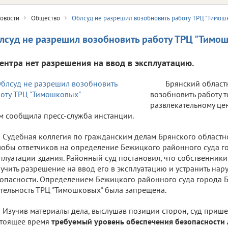
овости
Общество
Облсуд не разрешил возобновить работу ТРЦ "Тимош
лсуд не разрешил возобновить работу ТРЦ "Тимо
центра нет разрешения на ввод в эксплуатацию.
Брянский област
возобновить работу т
развлекательному цен
м сообщила пресс-служба инстанции.
Судебная коллегия по гражданским делам Брянского областн
обы ответчиков на определение Бежицкого районного суда го
плуатации здания. Районный суд постановил, что собственник
учить разрешение на ввод его в эксплуатацию и устранить на
опасности. Определением Бежицкого районного суда города Б
тельность ТРЦ "Тимошковых" была запрещена.
Изучив материалы дела, выслушав позиции сторон, суд пришел
стоящее время
требуемый уровень обеспечения безопасности 