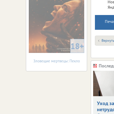
Нов
Янд
Печа
Вернуть
18+
Зловещие мертвецы: Пекло
Послед
Уход з
нетруд