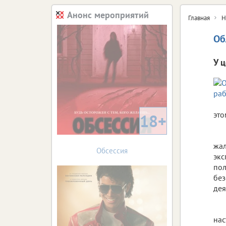
Анонс мероприятий
Главная
Н
Об
У 
это
18+
жал
Обсессия
экс
пол
без
дея
на