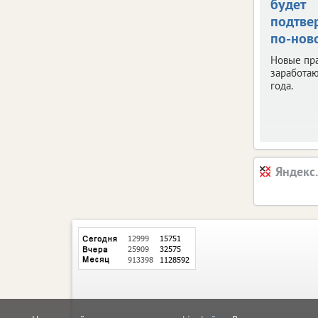
будет
подтве
по-нов
Новые пр
заработаю
года.
Яндекс