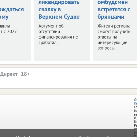
ликвидировать
омбудсмен
рждаться
свалку в
встретятся с
ому
Верхнем Судке
брянцами
авила
Аргумент об
Жители региона
т с 2027
отсутствии
смогут получить
финансирования не
ответы на
сработал.
интересующие
вопросы.
.Директ
©
И
С
И
в
И.
Б
Р
Р
e
О