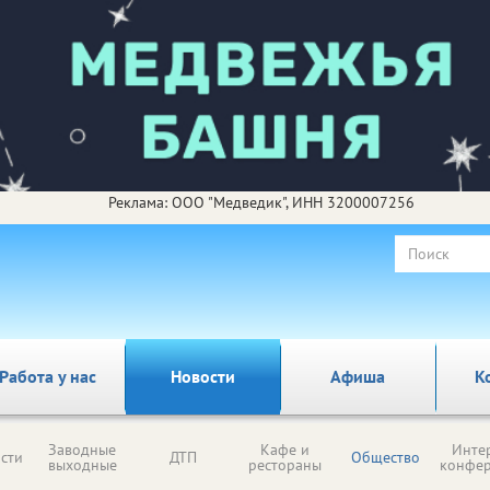
Реклама: ООО "Медведик", ИНН 3200007256
Работа у нас
Новости
Афиша
К
Заводные
Кафе и
Инте
сти
ДТП
Общество
выходные
рестораны
конфе