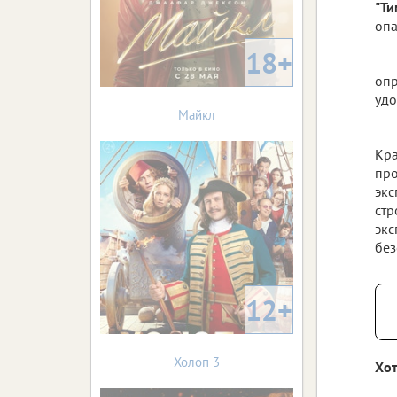
"Ти
опа
18+
опр
удо
Майкл
Кра
про
экс
стр
экс
без
12+
Холоп 3
Хот