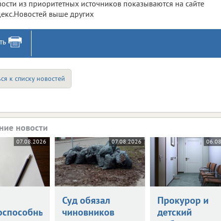
ости из приоритетных источников показываются на сайте
екс.Новостей выше других
ть
ся к списку новостей
ние новости
07.08.2026
07.08.2026
06.0
а
Суд обязал
Прокурор и
оспособными
чиновников
детский