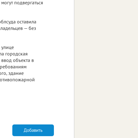
 могут подвергаться
облсуда оставила
ладельцев — без
 улице
ла городская
 ввод объекта в
 требованиям
го, здание
ротивопожарной
Добавить