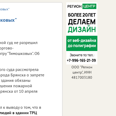
ковых"
шковых"
ной суд не разрешил
оргово-
тру "Тимошковых". Об
ООО "Регион
ого суда рассмотрела
центр", ИНН
рода Брянска о запрете
4817003180
и здания обязаны
рушения пожарной
рянска от 10 апреля
 к выводу о том, что в
людей в здании ТРЦ