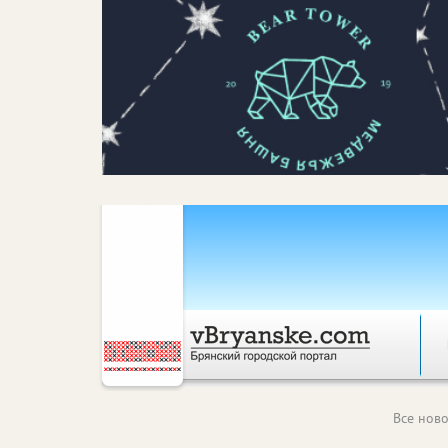
Все ново