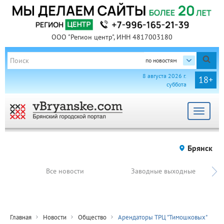
ООО "Регион центр", ИНН 4817003180
по новостям
8 августа 2026 г.
18+
суббота
Toggle
navigat
Брянск
Все новости
Заводные выходные
Главная
Новости
Общество
Арендаторы ТРЦ "Тимошковых"