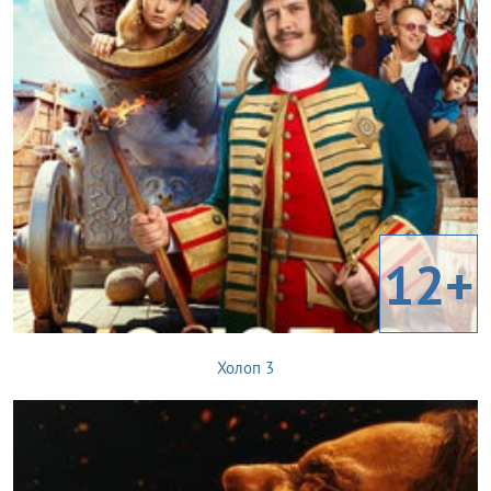
12+
Холоп 3