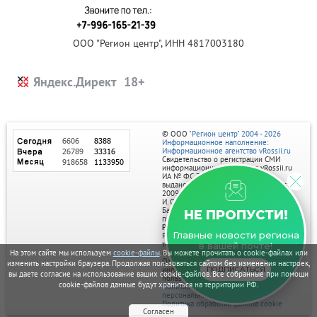
ООО "Регион центр", ИНН 4817003180
Яндекс.Директ
© ООО
"Регион центр" 2004 - 2026
Информационное наполнение:
Информационное агентство vRossii.ru
Свидетельство о регистрации СМИ
информационного агентства vRossii.ru
ИА № ФС 77‑35502
выдано РОСКОМНАДЗОРом 04 марта
2009г.
И. О. Главного редактора Нарыков А. Н.
Баннеры на портале размещаются на
НЕ ПРОПУСТИ!
правах рекламы.
Реклама на портале:
Главные новости региона
Рекламное агентство "Умный маркетинг"
тел. 7-910-267-70-40,
в вашей почте!
email: umnyy.marketing@yandex.ru
На этом сайте мы используем
cookie-файлы
. Вы можете прочитать о cookie-файлах или
Отдельные публикации могут содержать
изменить настройки браузера. Продолжая пользоваться сайтом без изменения настроек,
информацию, не предназначенную для
ПОДПИСАТЬСЯ
вы даете согласие на использование ваших cookie-файлов. Все собранные при помощи
пользователей до 18 лет.
cookie-файлов данные будут храниться на территории РФ.
Политика в отношении обработки
персональных данных
Политика обработки файлов cookie
Согласен