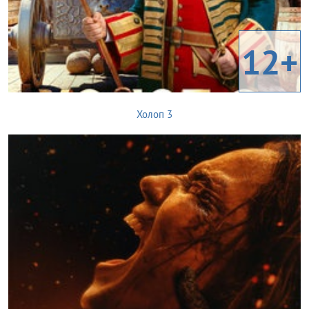
12+
Холоп 3