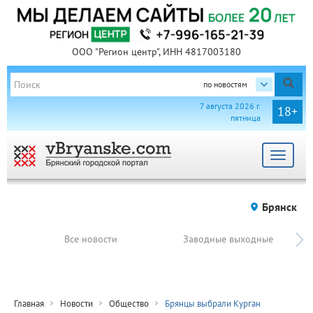
ООО "Регион центр", ИНН 4817003180
по новостям
7 августа 2026 г.
18+
пятница
Toggle
navigat
Брянск
Все новости
Заводные выходные
Главная
Новости
Общество
Брянцы выбрали Курган