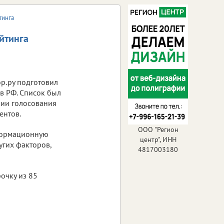
тинга
йтинга
ор.ру подготовил
в РФ. Список был
нии голосования
ентов.
ООО "Регион
нформационную
центр", ИНН
угих факторов,
4817003180
очку из 85