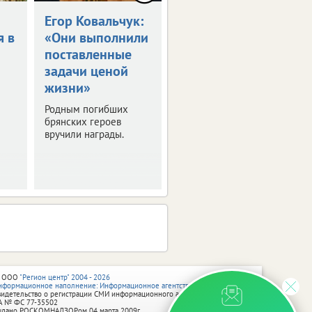
Егор Ковальчук:
Синоптики
я в
«Они выполнили
пообещали 30-
поставленные
градусную жару
задачи ценой
в ЦФО
жизни»
Выяснили, где будет
особенно жарко. О
Родным погибших
погоде в регионах
брянских героев
присутствия ИА
вручили награды.
vRossii.ru в ближайшие
дни.
 ООО
"Регион центр" 2004 - 2026
нформационное наполнение: Информационное агентство vRossii.ru
видетельство о регистрации СМИ информационного агентства vRossii.ru
А № ФС 77‑35502
ыдано РОСКОМНАДЗОРом 04 марта 2009г.