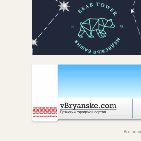
Все ново