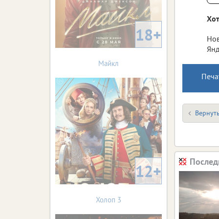
Хот
18+
Нов
Янд
Майкл
Печа
Вернуть
Послед
12+
Холоп 3