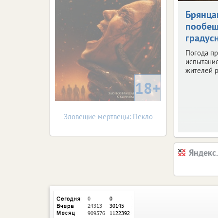
Брянца
пообещ
градус
Погода пр
испытани
жителей р
18+
Зловещие мертвецы: Пекло
Яндекс