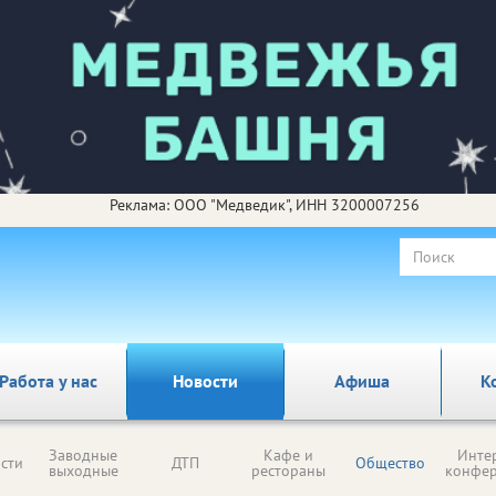
Реклама: ООО "Медведик", ИНН 3200007256
Работа у нас
Новости
Афиша
К
Заводные
Кафе и
Инте
сти
ДТП
Общество
выходные
рестораны
конфе