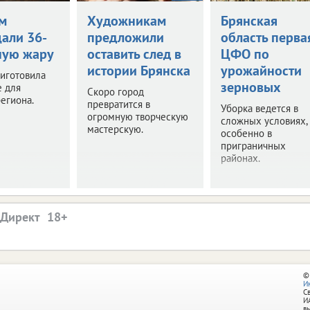
м
Художникам
Брянская
али 36-
предложили
область перва
ную жару
оставить след в
ЦФО по
истории Брянска
урожайности
иготовила
зерновых
е для
Скоро город
егиона.
превратится в
Уборка ведется в
огромную творческую
сложных условиях,
мастерскую.
особенно в
приграничных
районах.
.Директ
©
И
С
И
в