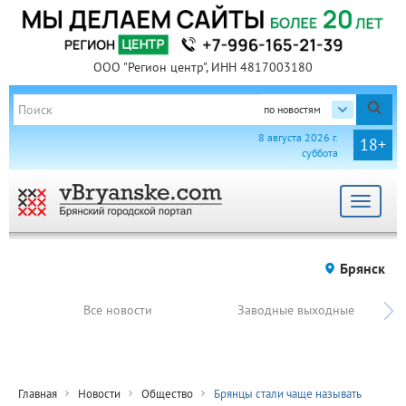
ООО "Регион центр", ИНН 4817003180
по новостям
8 августа 2026 г.
18+
суббота
Toggle
navigat
Брянск
Все новости
Заводные выходные
Главная
Новости
Общество
Брянцы стали чаще называть