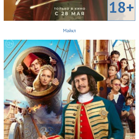
18+
Майкл