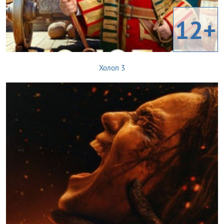
12+
Холоп 3