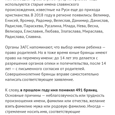
используются старые имена славянского
происхождения, известные на Руси еще до прихода
христианства. В 2018 году в регионе появились: Велимир,
Енисей, Яромир, Радомир, Велеслав, Данимир, Данислав,
Радислав, Параскева, Русалина, Млада, Нева, Весна,
Велизара, Елиславия, Любава, Златаслава, Мираслава,
Радислава, Славяна.
Органы ЗАГС напоминают, что выбор имени ребенка —
право родителей. Но в тоже время юные брянцы имеют
право на перемену имени: до 14 лет это делается с
разрешения органов опеки и попечительства, после 14
лет — с письменного согласия от родителей.
Совершеннолетние брянцы вправе самостоятельно
написать соответствующее заявление.
К слову,
в прошлом году имя поменял 491 брянец
.
Основные причины — неблагозвучность или трудность
произношения имени, фамилии или отчества, желание
взять фамилию мужа или родовую фамилию. Иногда —
стремление носить имя, соответствующие