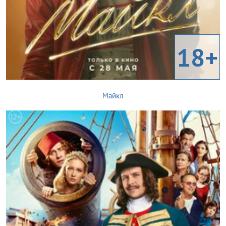
18+
Майкл