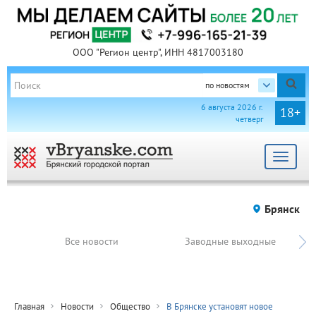
ООО "Регион центр", ИНН 4817003180
по новостям
6 августа 2026 г.
18+
четверг
Toggle
navigat
Брянск
Все новости
Заводные выходные
Главная
Новости
Общество
В Брянске установят новое