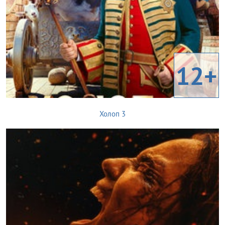
12+
Холоп 3