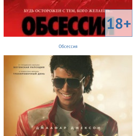
18+
Обсессия