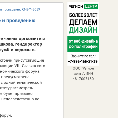
е и проведению СМЭФ-2019
е и проведению
ие члены оргкомитета
ушкова, гендиректор
лужб и ведомств.
встречи присутствующие
олюции VIII Славянского
ООО "Регион
номического форума.
центр", ИНН
, предусмотрена
4817003180
 с одной тематической
тету рассмотреть
е будет призвано
е непосредственно во
форум.