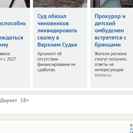
а
Суд обязал
Прокурор и
оспособными
чиновников
детский
ликвидировать
омбудсмен
рждаться
свалку в
встретятся с
ому
Верхнем Судке
брянцами
авила
Аргумент об
Жители региона
т с 2027
отсутствии
смогут получить
финансирования не
ответы на
сработал.
интересующие
вопросы.
.Директ
©
И
С