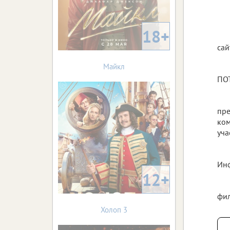
18+
сай
Майкл
ПО
пре
ком
уча
Инф
12+
фил
Холоп 3