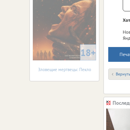
Хот
Нов
Янд
18+
Печа
Зловещие мертвецы: Пекло
Вернуть
Послед