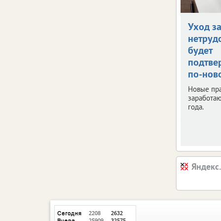
Уход з
нетруд
будет
подтве
по-нов
Новые пр
заработаю
года.
Яндекс