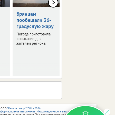
0+
Брянцам
Художникам
пообещали 36-
предложили
градусную жару
оставить след в
истории Брянска
Погода приготовила
испытание для
Скоро город
жителей региона.
превратится в
огромную творческую
мастерскую.
 ООО
"Регион центр" 2004 - 2026
нформационное наполнение: Информационное агентство vRossii.ru
видетельство о регистрации СМИ информационного агентства vRossii.ru