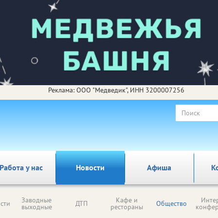
Реклама: ООО "Медведик", ИНН 3200007256
Работа у нас
Новости
Афиша
К
Заводные
Кафе и
Инте
сти
ДТП
Общество
выходные
рестораны
конфе