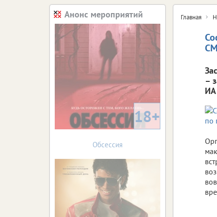
Анонс мероприятий
Главная
Н
Со
СМ
За
– 
ИА
18+
Орг
Обсессия
мак
вст
воз
вов
вр