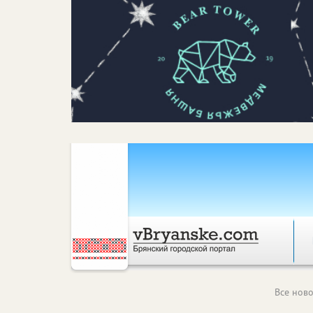
Все ново