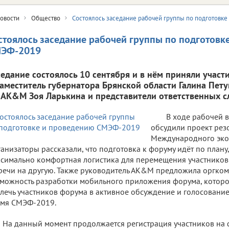
овости
Общество
Состоялось заседание рабочей группы по подготовк
стоялось заседание рабочей группы по подготовк
ЭФ-2019
седание состоялось 10 сентября и в нём приняли участ
заместитель губернатора Брянской области Галина Пет
 АК&М Зоя Ларькина и представители ответственных с
В ходе рабочей 
обсудили проект рез
Международного эко
анизаторы рассказали, что подготовка к форуму идёт по плану
симально комфортная логистика для перемещения участников
речи на другую. Также руководитель АК&М предложила оргкоми
можность разработки мобильного приложения форума, которо
лечь участников форума в активное обсуждение и голосовани
емя СМЭФ-2019.
На данный момент продолжается регистрация участников на 