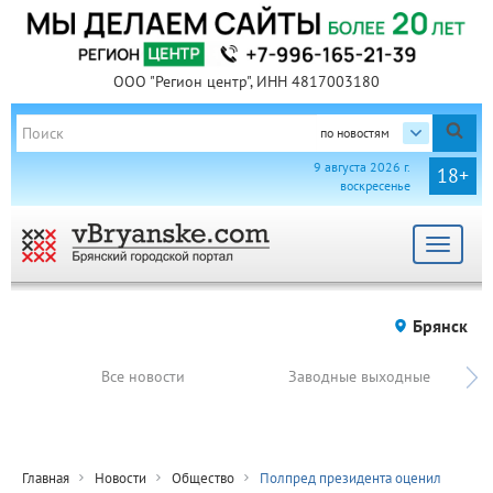
ООО "Регион центр", ИНН 4817003180
по новостям
9 августа 2026 г.
18+
воскресенье
Toggle
navigat
Брянск
Все новости
Заводные выходные
Главная
Новости
Общество
Полпред президента оценил