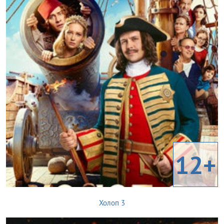
12+
Холоп 3