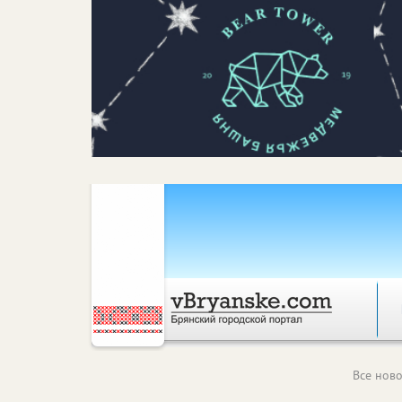
Все ново