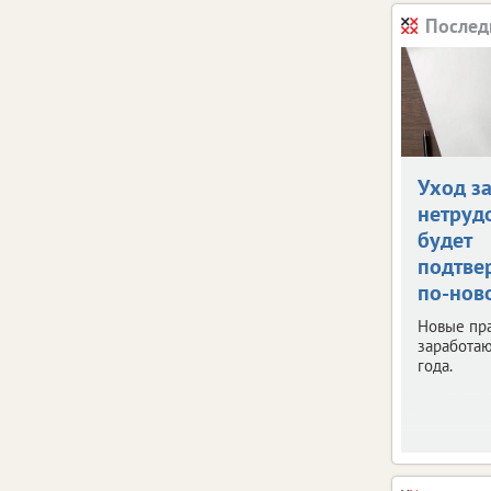
Послед
Уход з
нетруд
будет
подтве
по-нов
Новые пр
заработаю
года.