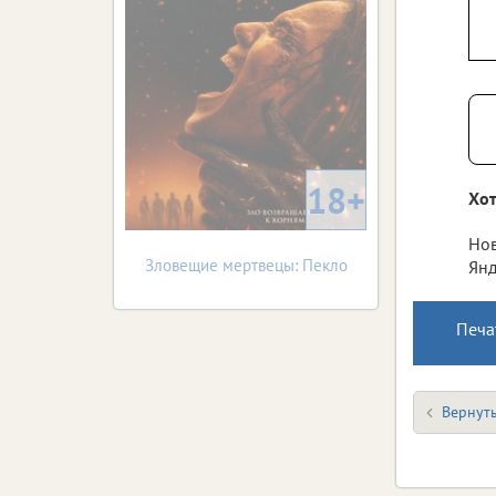
18+
Хот
Нов
Зловещие мертвецы: Пекло
Янд
Печа
Вернуть