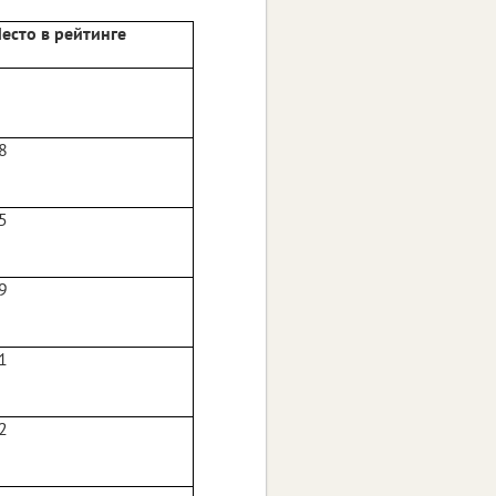
есто в рейтинге
8
5
9
1
2