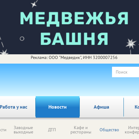
Реклама: ООО "Медведик", ИНН 3200007256
Работа у нас
Новости
Афиша
К
Заводные
Кафе и
Инте
сти
ДТП
Общество
выходные
рестораны
конфе