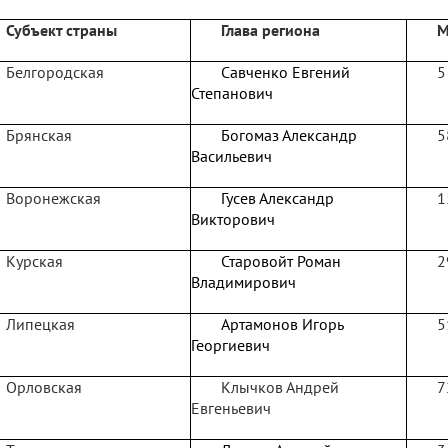
Субъект страны
Глава региона
М
Белгородская
Савченко Евгений
5
Степанович
Брянская
Богомаз Александр
5
Васильевич
Воронежская
Гусев Александр
1
Викторович
Курская
Старовойт Роман
2
Владимирович
Липецкая
Артамонов Игорь
5
Георгиевич
Орловская
Клычков Андрей
7
Евгеньевич