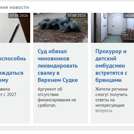
ние новости
07.08.2026
07.08.2026
06.0
а
Суд обязал
Прокурор и
оспособными
чиновников
детский
ликвидировать
омбудсмен
рждаться
свалку в
встретятся с
ому
Верхнем Судке
брянцами
авила
Аргумент об
Жители региона
т с 2027
отсутствии
смогут получить
финансирования не
ответы на
сработал.
интересующие
вопросы.