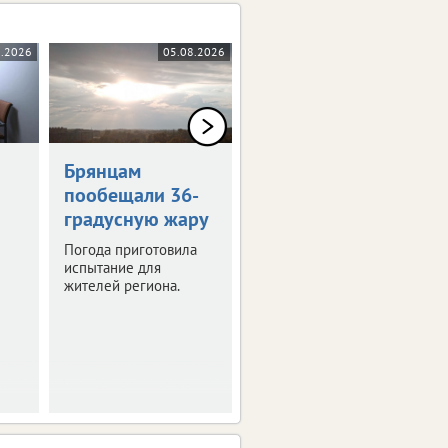
8.2026
05.08.2026
05.08.2026
0+
Брянцам
Художникам
пообещали 36-
предложили
градусную жару
оставить след в
истории Брянска
Погода приготовила
испытание для
Скоро город
жителей региона.
превратится в
огромную творческую
мастерскую.