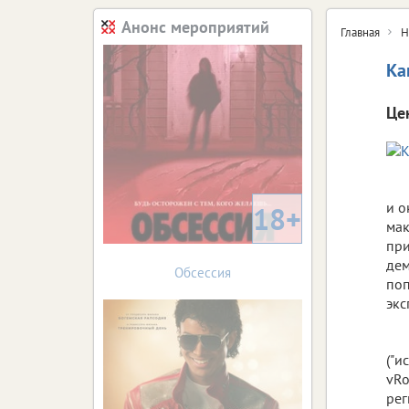
Анонс мероприятий
Главная
Н
Ка
Це
и о
18+
мак
при
дем
Обсессия
поп
экс
("и
vRo
рег