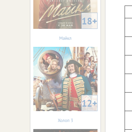
18+
Майкл
12+
Холоп 3