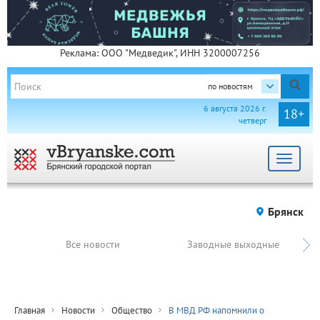
Реклама: ООО "Медведик", ИНН 3200007256
по новостям
6 августа 2026 г.
18+
четверг
Toggle
navigat
Брянск
Все новости
Заводные выходные
Главная
Новости
Общество
В МВД РФ напомнили о