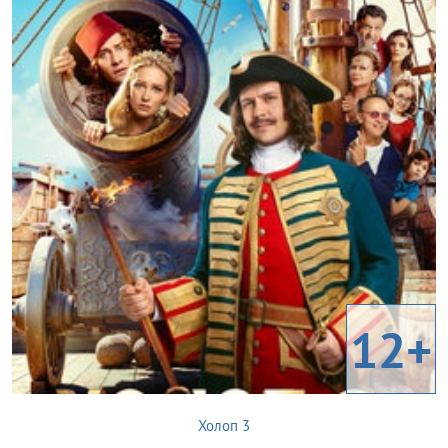
12+
Холоп 3