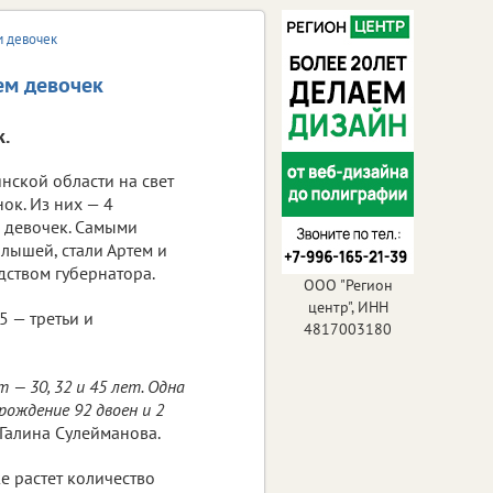
м девочек
ем девочек
к.
янской области на свет
ок. Из них — 4
7 девочек. Самыми
лышей, стали Артем и
ством губернатора.
ООО "Регион
центр", ИНН
5 — третьи и
4817003180
 — 30, 32 и 45 лет. Одна
рождение 92 двоен и 2
Галина Сулейманова.
же растет количество