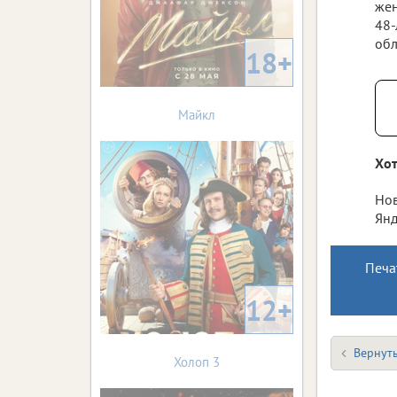
жен
48-
обл
18+
Майкл
Хот
Нов
Янд
Печа
12+
Вернуть
Холоп 3