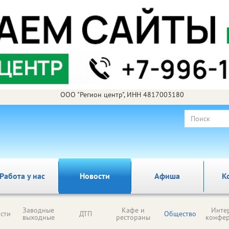
ООО "Регион центр", ИНН 4817003180
Работа у нас
Новости
Афиша
К
Заводные
Кафе и
Инте
сти
ДТП
Общество
выходные
рестораны
конфе