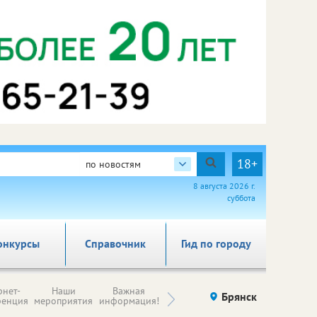
18+
по новостям
8 августа 2026 г.
суббота
онкурсы
Справочник
Гид по городу
Н
рнет-
Наши
Важная
Происшествия
Брянск
Здоровье
комп
ренция
мероприятия
информация!
п
ре