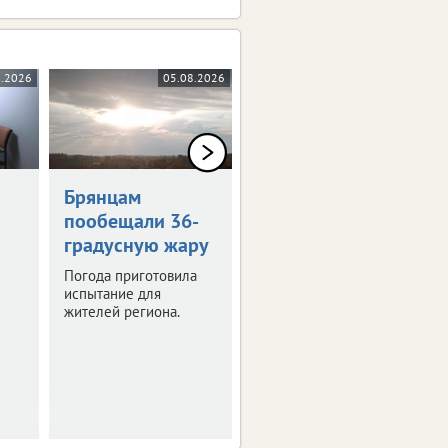
8.2026
05.08.2026
05.08.2026
0+
Брянцам
Художникам
пообещали 36-
предложили
градусную жару
оставить след в
истории Брянска
Погода приготовила
испытание для
Скоро город
жителей региона.
превратится в
огромную творческую
мастерскую.