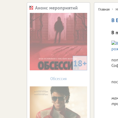
Анонс мероприятий
Главная
Н
В 
В 
поп
18+
Соф
Обсессия
по
мам
тро