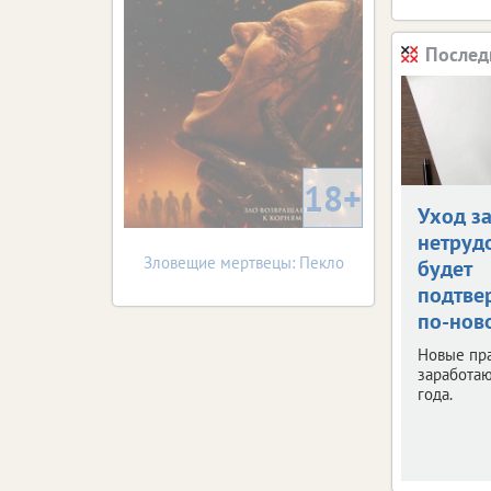
Послед
18+
Уход з
нетруд
Зловещие мертвецы: Пекло
будет
подтве
по-нов
Новые пр
заработаю
года.