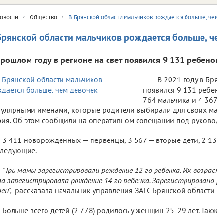
овости
Общество
В Брянской области мальчиков рождается больше, че
Брянской области мальчиков рождается больше, ч
прошлом году в регионе на свет появился 9 131 ребено
В 2021 году в Бр
появился 9 131 ребен
764 мальчика и 4 36
улярными именами, которые родители выбирали для своих ма
ия. Об этом сообщили на оперативном совещании под руковод
3 411 новорожденных — первенцы, 3 567 — вторые дети, 2 13
следующие.
"Три мамы зарегистрировали рождение 12-го ребенка. Их возраст
а зарегистрировала рождение 14-го ребенка. Зарегистрировано 
ен",-
рассказала начальник управления ЗАГС Брянской области 
Больше всего детей (2 778) родилось у женщин 25-29 лет. Так