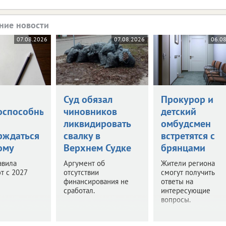
ние новости
07.08.2026
07.08.2026
06.0
а
Суд обязал
Прокурор и
оспособными
чиновников
детский
ликвидировать
омбудсмен
рждаться
свалку в
встретятся с
ому
Верхнем Судке
брянцами
авила
Аргумент об
Жители региона
т с 2027
отсутствии
смогут получить
финансирования не
ответы на
сработал.
интересующие
вопросы.