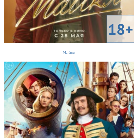
18+
Майкл