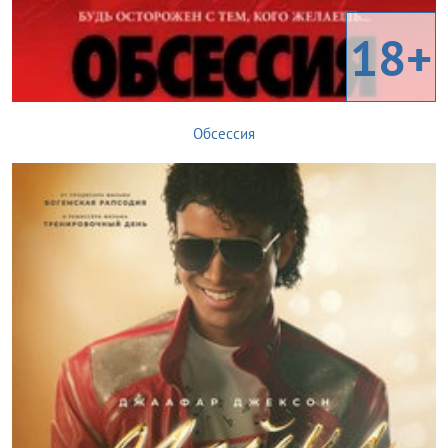
18+
Обсессия