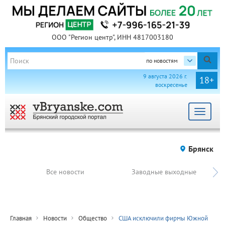
ООО "Регион центр", ИНН 4817003180
по новостям
9 августа 2026 г.
18+
воскресенье
Toggle
navigat
Брянск
Все новости
Заводные выходные
Главная
Новости
Общество
США исключили фирмы Южной