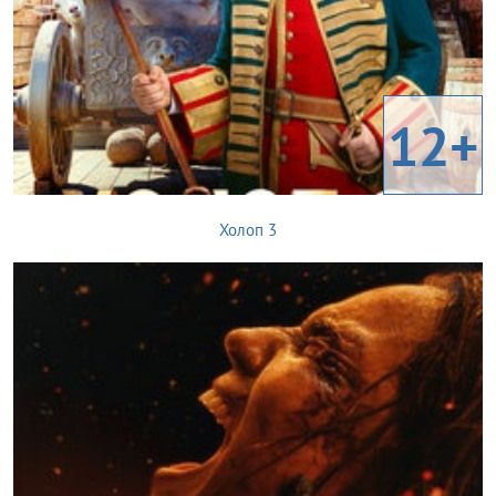
12+
Холоп 3