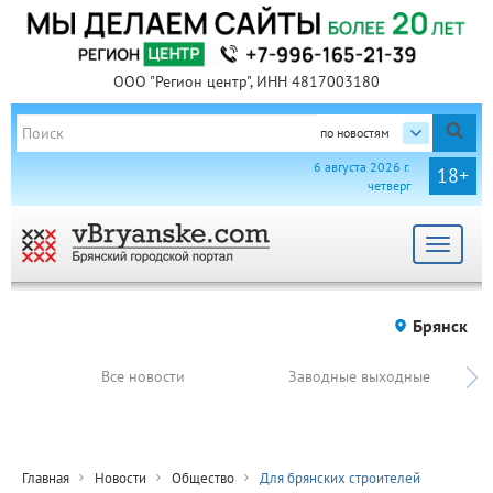
ООО "Регион центр", ИНН 4817003180
по новостям
6 августа 2026 г.
18+
четверг
Toggle
navigat
Брянск
Все новости
Заводные выходные
Главная
Новости
Общество
Для брянских строителей