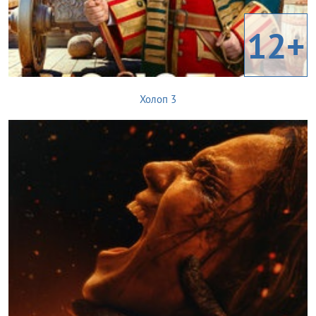
12+
Холоп 3