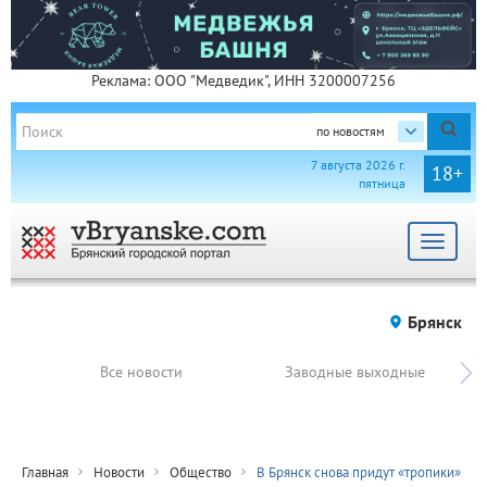
Реклама: ООО "Медведик", ИНН 3200007256
по новостям
7 августа 2026 г.
18+
пятница
Toggle
navigat
Брянск
Все новости
Заводные выходные
Главная
Новости
Общество
В Брянск снова придут «тропики»