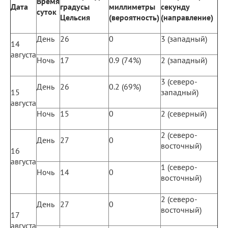
Время
Дата
градусы
миллиметры
секунду
суток
Цельсия
(вероятность)
(направление)
День
26
0
3 (западный)
14
августа
Ночь
17
0.9 (74%)
2 (западный)
3 (северо-
День
26
0.2 (69%)
15
западный)
августа
Ночь
15
0
2 (северный)
2 (северо-
День
27
0
восточный)
16
августа
1 (северо-
Ночь
14
0
восточный)
2 (северо-
День
27
0
восточный)
17
августа