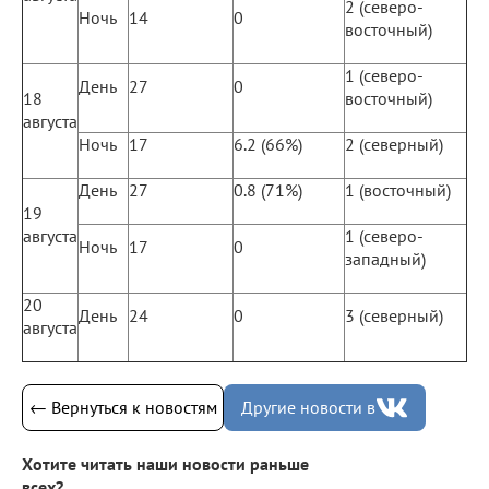
2 (северо-
Ночь
14
0
восточный)
1 (северо-
День
27
0
18
восточный)
августа
Ночь
17
6.2 (66%)
2 (северный)
День
27
0.8 (71%)
1 (восточный)
19
августа
1 (северо-
Ночь
17
0
западный)
20
День
24
0
3 (северный)
августа
← Вернуться к новостям
Другие новости в
Хотите читать наши новости раньше
всех?