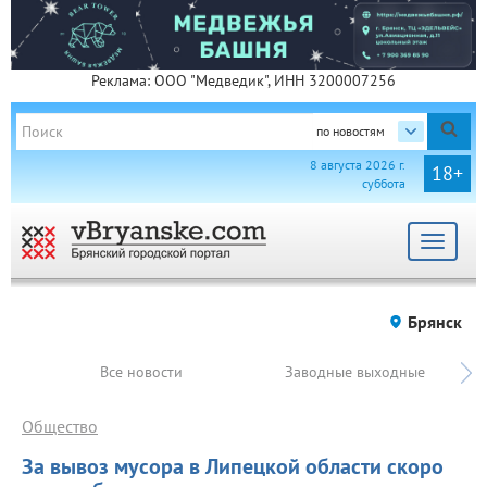
Реклама: ООО "Медведик", ИНН 3200007256
по новостям
8 августа 2026 г.
18+
суббота
Toggle
navigat
Брянск
Все новости
Заводные выходные
Общество
За вывоз мусора в Липецкой области скоро