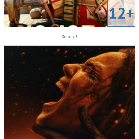
12+
Холоп 3