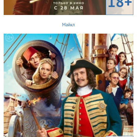
18+
Майкл