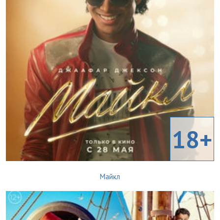
18+
Майкл