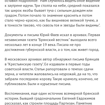
оставил подробное: "Нам случилось видеть оное видение
к заутрене идучи. Три столпа на небе, средний показался
так широк якобы бывает туча с сильным дождем или
градом. Потом почало то знамение краснеть и потом
стало черно-красно, как бы вишневою великой тучею, а
в тонкости таково, что сквозь тоя и звезды были видимы".
Документы и письма Юрий Фаев искал в архивах. Первая
независимая газета "Брянский вестник" выходила всего
несколько лет в конце 19 века. Писала не про
достижения губернской власти, а о том, как живет город.
В московских архивах автор обнаружил письма брянцев
в "Крестьянскую газету". Ее издавали в первые годы
советской власти. Статьи рапортовали о темпах сдачи
зерна, а читатели жаловались на неурожай, да на то, что
забрали последнюю корову. Такую крамолу, конечно, не
публиковали. Были и курьезные письма.
Воспоминания, еще один источник всемирной брянской
истории. Бывший градоначальник Евгений Евдокимов
рассказал, как строили площадь Партизан. Памятник