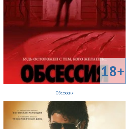
18+
Обсессия