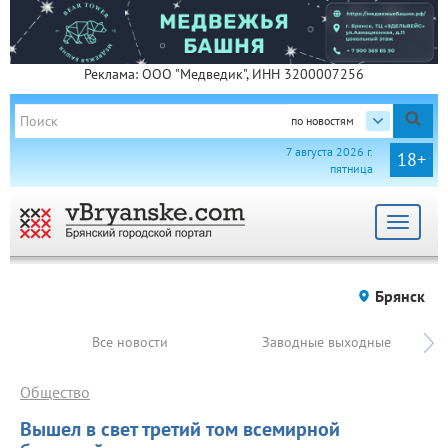
Реклама: ООО "Медведик", ИНН 3200007256
по новостям
7 августа 2026 г.
18+
пятница
Toggle
navigat
Брянск
Все новости
Заводные выходные
Общество
Вышел в свет третий том всемирной