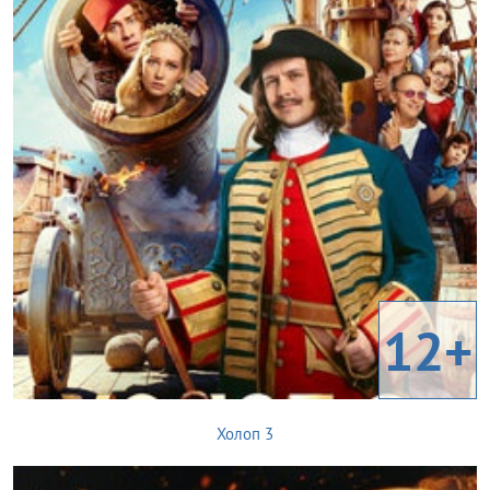
12+
Холоп 3