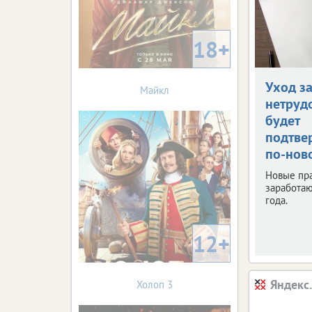
18+
Уход з
Майкл
нетруд
будет
подтве
по-нов
Новые пр
заработаю
года.
12+
Яндекс
Холоп 3