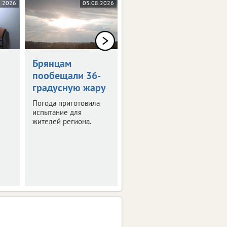
8.2026
05.08.2026
05.08.2026
0+
Брянцам
Художникам
пообещали 36-
предложили
градусную жару
оставить след в
истории Брянска
Погода приготовила
испытание для
Скоро город
жителей региона.
превратится в
огромную творческую
мастерскую.