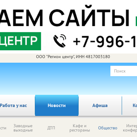
ООО "Регион центр", ИНН 4817003180
Работа у нас
Новости
Афиша
К
Заводные
Кафе и
Инте
сти
ДТП
Общество
выходные
рестораны
конфе