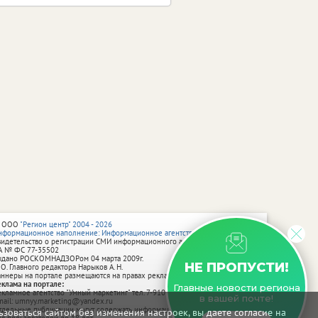
 ООО
"Регион центр" 2004 - 2026
нформационное наполнение: Информационное агентство vRossii.ru
видетельство о регистрации СМИ информационного агентства vRossii.ru
А № ФС 77‑35502
ыдано РОСКОМНАДЗОРом 04 марта 2009г.
НЕ ПРОПУСТИ!
 О. Главного редактора Нарыков А. Н.
аннеры на портале размещаются на правах рекламы.
еклама на портале:
Главные новости региона
екламное агентство "Умный маркетинг" тел. 7-910-267-70-40,
в вашей почте!
mail: umnyy.marketing@yandex.ru
тдельные публикации могут содержать информацию, не предназначенную
зоваться сайтом без изменения настроек, вы даете согласие на
ля пользователей до 18 лет.