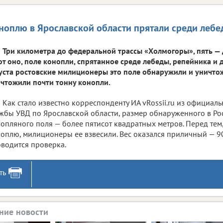
ноплю в Ярославской области прятали среди лебе
Три километра до федеральной трассы «Холмогоры», пять — 
от оно, поле конопли, спрятанное среде лебеды, репейника и 
уста ростовские милиционеры это поле обнаружили и уничтожи
чтожили почти тонну конопли.
Как стало известно корреспонденту ИА vRossii.ru из официал
жбы УВД по Ярославской области, размер обнаруженного в Ро
опляного поля — более пятисот квадратных метров. Перед тем,
оплю, милиционеры ее взвесили. Вес оказался приличный — 90
водится проверка.
ть
ние новости