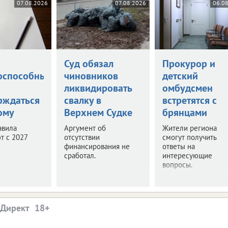
07.08.2026
07.08.2026
06.0
а
Суд обязал
Прокурор и
оспособными
чиновников
детский
ликвидировать
омбудсмен
рждаться
свалку в
встретятся с
ому
Верхнем Судке
брянцами
авила
Аргумент об
Жители региона
т с 2027
отсутствии
смогут получить
финансирования не
ответы на
сработал.
интересующие
вопросы.
.Директ