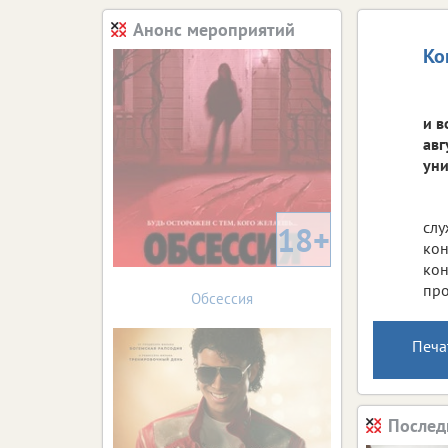
Анонс мероприятий
Ко
и в
авг
уни
слу
18+
кон
кон
про
Обсессия
Печа
Послед