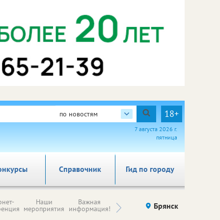
18+
по новостям
7 августа 2026 г.
пятница
онкурсы
Справочник
Гид по городу
Н
рнет-
Наши
Важная
Происшествия
Брянск
Здоровье
комп
ренция
мероприятия
информация!
п
ре