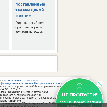
поставленные
градусную жару
задачи ценой
в ЦФО
жизни»
Выяснили, где будет
особенно жарко. О
Родным погибших
погоде в регионах
брянских героев
присутствия ИА
вручили награды.
vRossii.ru в ближайшие
дни.
 ООО
"Регион центр" 2004 - 2026
нформационное наполнение: Информационное агентство vRossii.ru
видетельство о регистрации СМИ информационного агентства vRossii.ru
А № ФС 77‑35502
ыдано РОСКОМНАДЗОРом 04 марта 2009г.
НЕ ПРОПУСТИ!
 О. Главного редактора Нарыков А. Н.
аннеры на портале размещаются на правах рекламы.
еклама на портале:
Главные новости региона
екламное агентство "Умный маркетинг" тел. 7-910-267-70-40,
в вашей почте!
mail: umnyy.marketing@yandex.ru