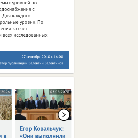
емых уровней по
водоснабжения с
. Для каждого
трольные уровни. По
ения за счет
м всех исследованных
27 сентября 2010 г. 16:00
втор публикации Валентин Валентинов
8.2026
03.08.2026
03.08.2026
Егор Ковальчук:
Синоптики
я в
«Они выполнили
пообещали 30-