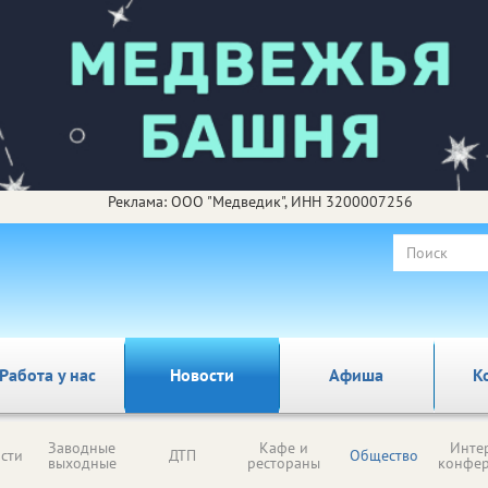
Реклама: ООО "Медведик", ИНН 3200007256
Работа у нас
Новости
Афиша
К
Заводные
Кафе и
Инте
сти
ДТП
Общество
выходные
рестораны
конфе