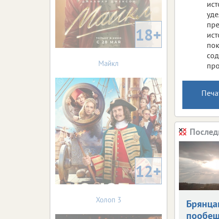
ист
уде
пре
18+
ист
пок
сод
Майкл
про
Печа
Послед
12+
Холоп 3
Брянца
пообещ