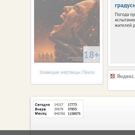
градус
Погода пр
испытани
жителей р
18+
Зловещие мертвецы: Пекло
Яндекс