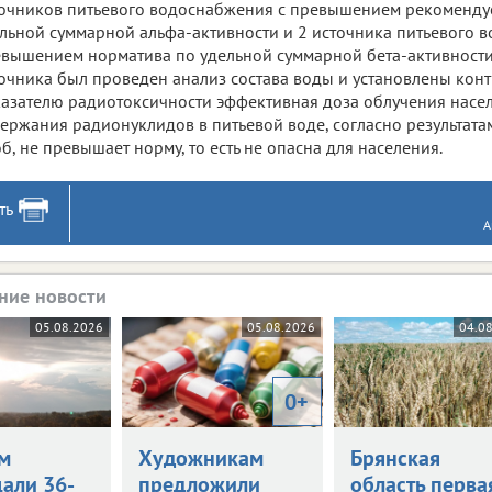
очников питьевого водоснабжения с превышением рекоменду
льной суммарной альфа-активности и 2 источника питьевого 
вышением норматива по удельной суммарной бета-активности
очника был проведен анализ состава воды и установлены кон
азателю радиотоксичности эффективная доза облучения насел
ержания радионуклидов в питьевой воде, согласно результата
б, не превышает норму, то есть не опасна для населения.
ть
А
ние новости
05.08.2026
05.08.2026
04.0
0+
м
Художникам
Брянская
али 36-
предложили
область перва