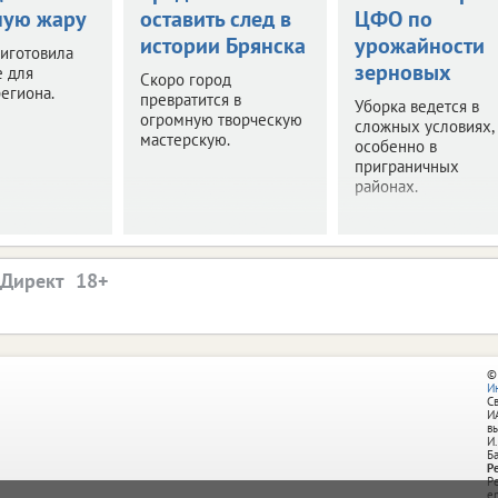
ную жару
оставить след в
ЦФО по
истории Брянска
урожайности
иготовила
зерновых
е для
Скоро город
егиона.
превратится в
Уборка ведется в
огромную творческую
сложных условиях,
мастерскую.
особенно в
приграничных
районах.
.Директ
©
И
С
И
в
И.
Б
Р
Р
e