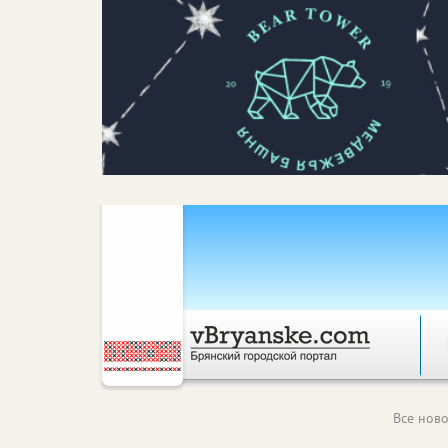
Все ново