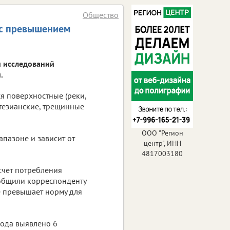
Общество
 с превышением
и исследований
.
я поверхностные (реки,
ртезианские, трещинные
ООО "Регион
пазоне и зависит от
центр", ИНН
4817003180
счет потребления
ообщили корреспонденту
не превышает норму для
года выявлено 6