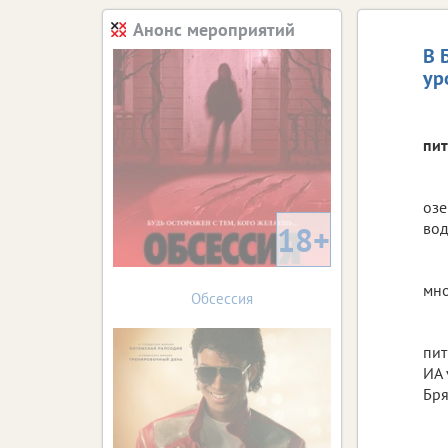
Анонс мероприятий
В 
ур
пит
озе
вод
18+
мно
Обсессия
пит
ИА 
Бря