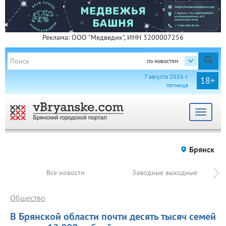
Реклама: ООО "Медведик", ИНН 3200007256
по новостям
7 августа 2026 г.
18+
пятница
Toggle
navigat
Брянск
Все новости
Заводные выходные
Общество
В Брянской области почти десять тысяч семей