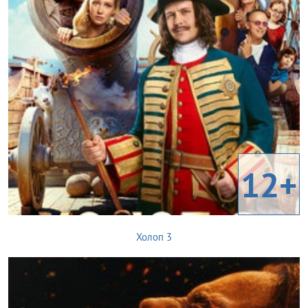
12+
Холоп 3