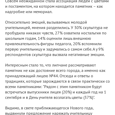
Совсем неожиданной стала ассоциация людей с цветами
и постаментом, на котором находится памятник – как
надгробие или мемориал.
Относительно эмоций, вызываемых молодой
учительницей, мнения разделились. У 30% скульптура не
пробудила никаках чувств, 27% охватила ностальгия по
школьным годам, 14% оценили лишь внешнюю
привлекательность фигуры педагога, 20% вспомнили
первую учительницу и задумались о самом себе. А у 9%
респондентов скульптура вызвала негативные эмоции.
Интересным стало то, что липчане рассматривают
памятник не как достояние всего города, а именно как
принадлежащий лицею №44. Отсюда и ответы о
традициях, которые зарождаются в связи практически со
всеми памятниками: "Рядом с этим памятником будут
встречаться выпускники лицея (20%) и каждый год на 1
сентября и в День учителя возлагать цветы (37%)".
Видимо, в свете приближающегося Нового года,
выдвинули предложение наряжать учительницу