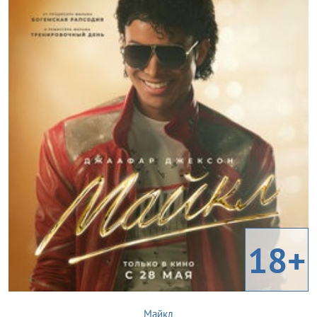
18+
Майкл