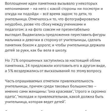
Воплощение идеи памятника вызывало у некоторых
непонимание – на него с какой стороны ни посмотри и
откуда ни подойди – всё время задом: то дети, то
учительница. Отмечалось и то, что фотографироваться
неудобно, разве что сбоку между учениками и
педагогом: а на фото совсем не презентабельно
выглядит. Выдвигались предложения переставить фигуры
мальчика и девочки в сторону от учительницы, сделать
памятник боком к дороге; и чтобы учительница держала
детей за руки, как бы вела в школу.
Но 71% опрошенных заступились за настоящий облик
памятника, 24 предложили изготовить его в другом виде,
а 5% воздержались от высказываний по этому вопросу.
Часть опрашиваемых отметили привлекательность
учительницы, причем среди таковых большинство –
именно сами женщины: "она красивая", "строго и скромно
одета", "молодая и привлекательная, какой должна быть
учительница, которая ведет детей".