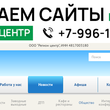
ООО "Регион центр", ИНН 4817003180
Работа у нас
Новости
Афиша
К
Заводные
Кафе и
Инте
сти
ДТП
Общество
выходные
рестораны
конфе