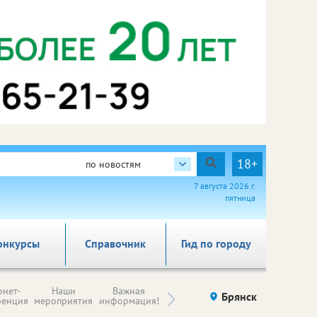
18+
по новостям
7 августа 2026 г.
пятница
онкурсы
Справочник
Гид по городу
Н
рнет-
Наши
Важная
Происшествия
Брянск
Здоровье
комп
ренция
мероприятия
информация!
п
ре