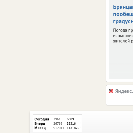
Брянца
пообещ
градус
Погода пр
испытани
жителей р
Яндекс