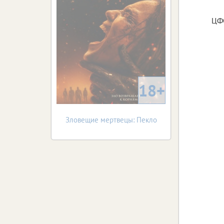
ЦФО
18+
Зловещие мертвецы: Пекло