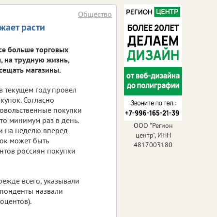
Общество
жает расти
все больше торговых
, на трудную жизнь,
осещать магазины.
в текущем году провел
купок. Согласно
довольственные покупки
о минимум раз в день.
ООО "Регион
и на неделю вперед
центр", ИНН
пок может быть
4817003180
ентов россиян покупки
режде всего, указывали
спонденты назвали
оцентов).