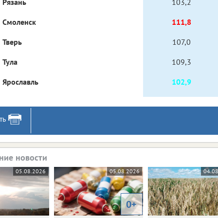
Рязань
103,2
Смоленск
111,8
Тверь
107,0
Тула
109,3
Ярославль
102,9
ть
ние новости
05.08.2026
05.08.2026
04.0
0+