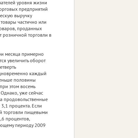
азателей уровня жизни
торговых предприятий
ческую выручку
 товары частично или
товаров, проданных
т розничной торговли в
ри месяца примерно
ся увеличить оборот
етверть
 Одновременно каждый
меньше половины
при этом восемь
 Однако, уже сейчас
да продовольственные
3,1 процента. Если
ой торговли пищевыми
,6 процентов,
ующему периоду 2009