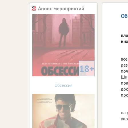
Анонс мероприятий
Об
пло
низ
все
рез
18+
поч
Шир
пра
Обсессия
дос
про
на 
удо