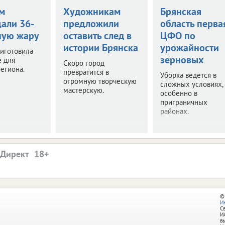
м
Художникам
Брянская
али 36-
предложили
область перва
ную жару
оставить след в
ЦФО по
истории Брянска
урожайности
иготовила
зерновых
е для
Скоро город
егиона.
превратится в
Уборка ведется в
огромную творческую
сложных условиях,
мастерскую.
особенно в
приграничных
районах.
.Директ
©
И
С
И
в