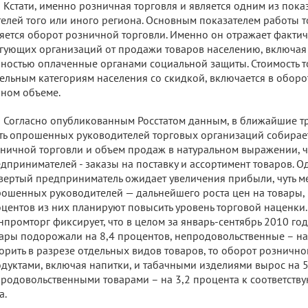
Кстати, именно розничная торговля и является одним из пок
елей того или иного региона. Основным показателем работы 
яется оборот розничной торговли. Именно он отражает факти
гующих организаций от продажи товаров населению, включая
ностью оплаченные органами социальной защиты. Стоимость 
ельным категориям населения со скидкой, включается в оборо
ном объеме.
Согласно опубликованным Росстатом данным, в ближайшие т
ть опрошенных руководителей торговых организаций собирает
ничной торговли и объем продаж в натуральном выражении, ч
дпринимателей - заказы на поставку и ассортимент товаров.
вертый предприниматель ожидает увеличения прибыли, чуть 
ошенных руководителей — дальнейшего роста цен на товары, 
центов из них планируют повысить уровень торговой наценки.
промторг фиксирует, что в целом за январь-сентябрь 2010 го
ары подорожали на 8,4 процентов, непродовольственные – на 
орить в разрезе отдельных видов товаров, то оборот розничн
дуктами, включая напитки, и табачными изделиями вырос на 5
родовольственными товарами – на 3,2 процента к соответств
а.