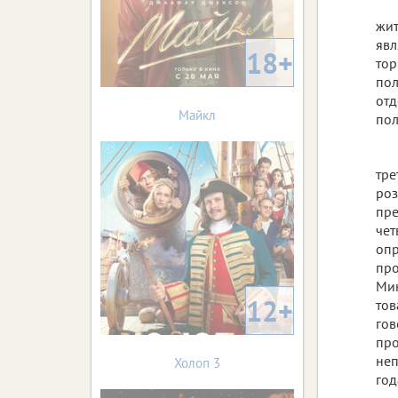
жит
явл
18+
тор
пол
отд
Майкл
пол
тре
роз
пре
чет
опр
про
Мин
12+
тов
гов
про
неп
Холоп 3
год