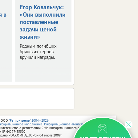
Егор Ковальчук:
Синоптики
я в
«Они выполнили
пообещали 30-
поставленные
градусную жару
задачи ценой
в ЦФО
жизни»
Выяснили, где будет
особенно жарко. О
Родным погибших
погоде в регионах
брянских героев
присутствия ИА
вручили награды.
vRossii.ru в ближайшие
дни.
 ООО
"Регион центр" 2004 - 2026
нформационное наполнение: Информационное агентство vRossii.ru
видетельство о регистрации СМИ информационного агентства vRossii.ru
А № ФС 77‑35502
ыдано РОСКОМНАДЗОРом 04 марта 2009г.