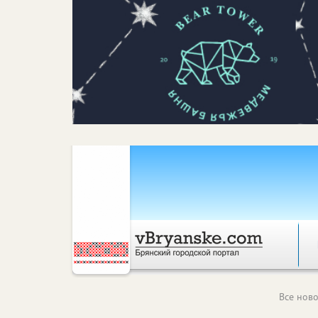
Все ново