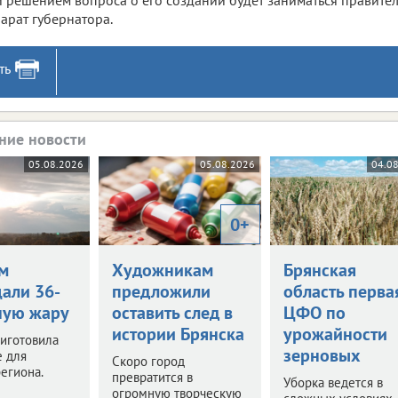
арат губернатора.
ть
ние новости
05.08.2026
05.08.2026
04.0
0+
м
Художникам
Брянская
али 36-
предложили
область перва
ную жару
оставить след в
ЦФО по
истории Брянска
урожайности
иготовила
зерновых
е для
Скоро город
егиона.
превратится в
Уборка ведется в
огромную творческую