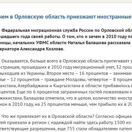
чем в Орловскую область приезжают иностранные
Федеральная миграционная служба России по Орловской обл
шедшего года своей работы. О том, кто и зачем в 2010 году п
ницы, начальник УФМС области Наталья Балашова рассказала
ернаторе Александре Козлове.
Оказывается, больше всего в Орловскую область притягивает 
странцев, прошедших в 2010 году миграционный учет, 32 пр
выходцев из Украины. Второе место – 16 процентов – занимаю
тье – 12 процентов – граждане Молдовы, четвертое – 8 проце
ахстана, Азербайджана и Кыргызстана в области прибавилось 
центов. Еще по 6 процентов заграничных гостей пожаловали и
жикистана. Балашова отметила, что в целом, количество иност
ион в 2010 году, на 25 процентов меньше, чем прибыло их в 2
Что же привлекает их в Орловской области? Согласно офици
тей приехали в регион с надеждой найти здесь работу. 1500 из
тветствующие разрешения, еще 755 стали обладателями патент