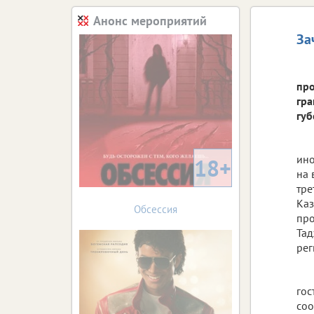
Анонс мероприятий
За
про
гра
губ
ино
18+
на 
тре
Каз
Обсессия
про
Тад
рег
гос
соо