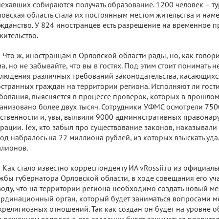
ехавших собираются получать образование. 1200 человек – тур
овская область стала их постоянным местом жительства и наме
жданство. У 824 иностранцев есть разрешение на временное п
жительство.
Что ж, иностранцам в Орловской области рады, но, как говорит
а, но не забывайте, что вы в гостях. Под этим стоит понимать 
людения различных требований законодательства, касающих
странных граждан на территории региона. Исполняют ли гост
бования, выясняется в процессе проверок, которых в прошлом
анизовано более двух тысяч. Сотрудники УФМС осмотрели 750
ственности и, увы, выявили 9000 административных правонар
рации. Тех, кто забыл про существование законов, наказывали
год набралось на 22 миллиона рублей, из которых взыскать уда
лионов.
Как стало известно корреспонденту ИА vRossii.ru из официал
жбы губернатора Орловской области, в ходе совещания его уч
оду, что на территории региона необходимо создать новый 
рдинационный орган, который будет заниматься вопросами 
религиозных отношений. Так как создан он будет на уровне об
и решением вопроса о его создании будет заниматься правител