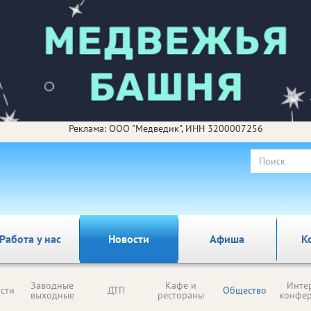
Реклама: ООО "Медведик", ИНН 3200007256
Работа у нас
Новости
Афиша
К
Заводные
Кафе и
Инте
сти
ДТП
Общество
выходные
рестораны
конфе