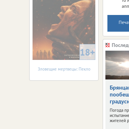
апп
Печа
Послед
18+
Зловещие мертвецы: Пекло
Брянца
пообещ
градус
Погода пр
испытани
жителей р