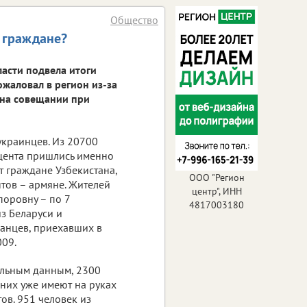
Общество
 граждане?
асти подвела итоги
ожаловал в регион из-за
 на совещании при
украинцев. Из 20700
оцента пришлись именно
т граждане Узбекистана,
ООО "Регион
нтов – армяне. Жителей
центр", ИНН
поровну – по 7
4817003180
з Беларуси и
ранцев, приехавших в
009.
альным данным, 2300
 них уже имеют на руках
ов. 951 человек из