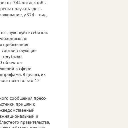
исты. 744 хотят, чтобы
рены получать здесь
роживание, у 324 – вид
ся, чувствуйте себя как
необходимость
ся пребывания
и соответствующие
 году было
0 объектов
ушений в сфере
 штрафами. В целом, их
лось пока только 12
ьного сообщения пресс-
астники пришли к
межведомственный
межнациональный и
ластного правительства,
ьство области, а также