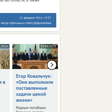
22 февраля 2011 г. 9:57
Автор публикации Майя Добролюбова
8.2026
03.08.2026
03.08.2026
Егор Ковальчук:
Синоптики
я в
«Они выполнили
пообещали 30-
поставленные
градусную жару
задачи ценой
в ЦФО
жизни»
Выяснили, где будет
особенно жарко. О
Родным погибших
погоде в регионах