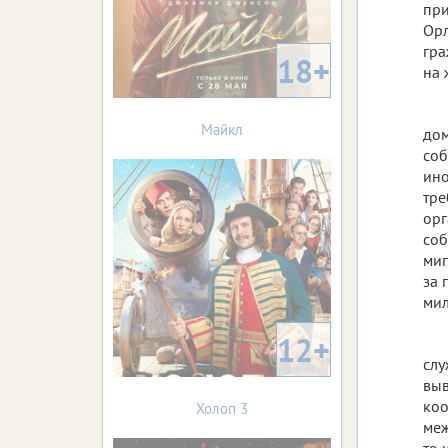
при
Орл
гра
18+
на 
Майкл
дом
соб
ино
тре
орг
соб
миг
за 
мил
12+
слу
выв
коо
Холоп 3
меж
то 