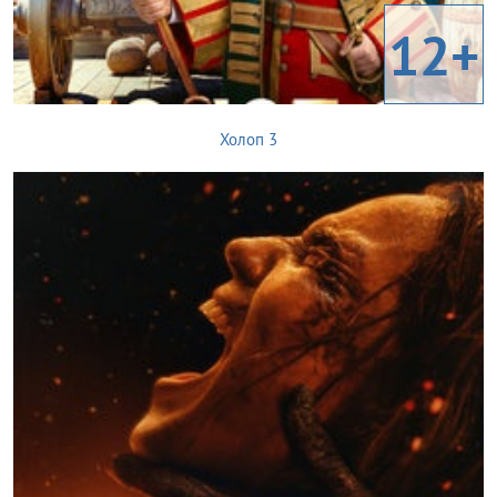
12+
Холоп 3