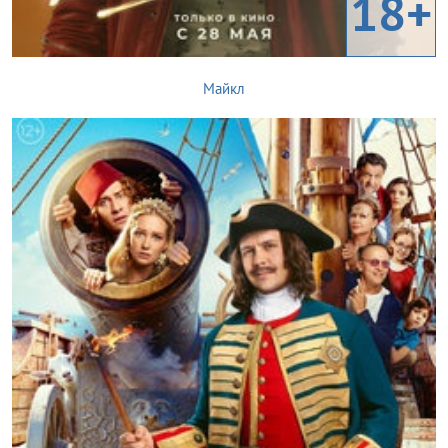
18+
Майкл