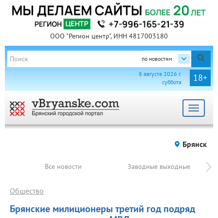
ООО "Регион центр", ИНН 4817003180
по новостям
8 августа 2026 г.
18+
суббота
Toggle
navigat
Брянск
Все новости
Заводные выходные
Общество
Брянские милиционеры третий год подряд