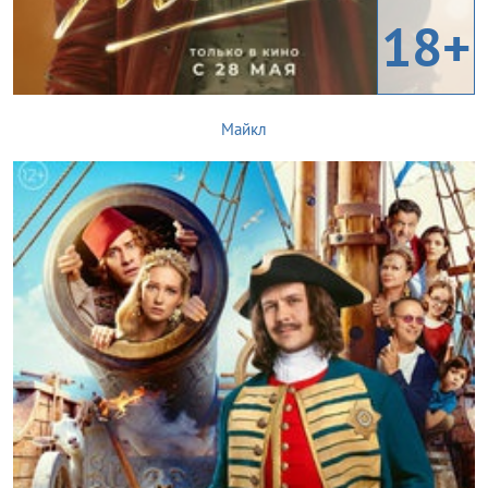
18+
Майкл