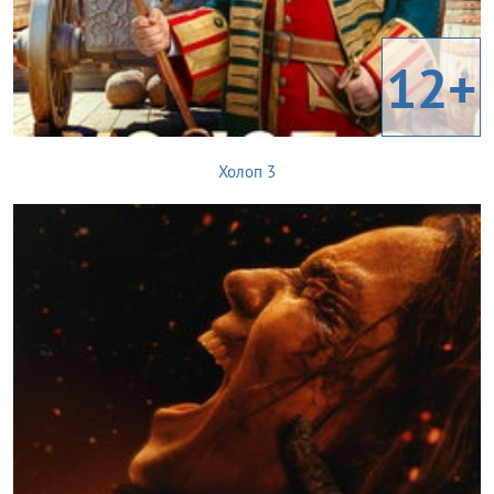
12+
Холоп 3