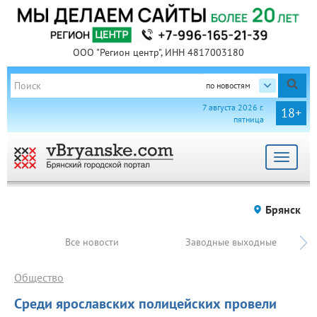
ООО "Регион центр", ИНН 4817003180
по новостям
7 августа 2026 г.
18+
пятница
Toggle
navigat
Брянск
Все новости
Заводные выходные
Общество
Среди ярославских полицейских провели