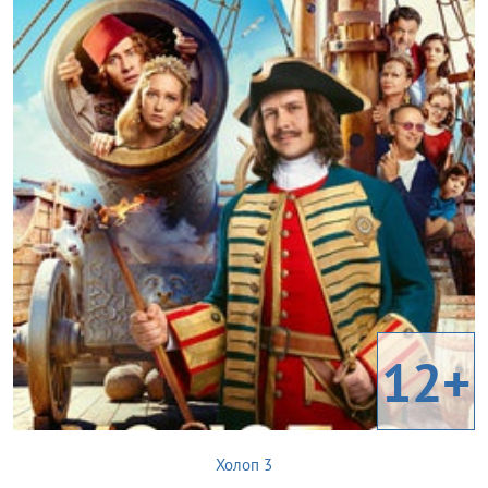
12+
Холоп 3