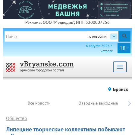
Реклама: ООО "Медведик", ИНН 3200007256
по новостям
6 августа 2026 г.
18+
четверг
Toggle
navigat
Брянск
Все новости
Заводные выходные
Общество
Липецкие творческие коллективы побывают