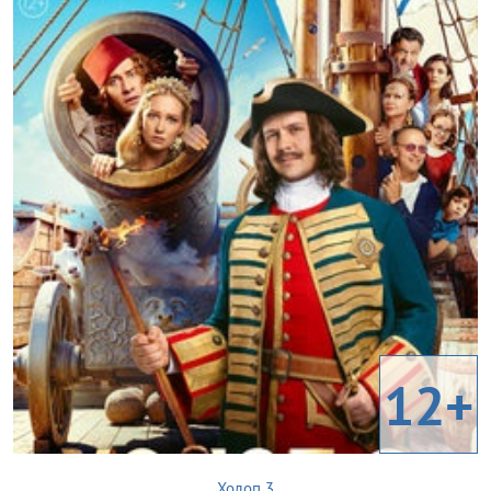
12+
Холоп 3