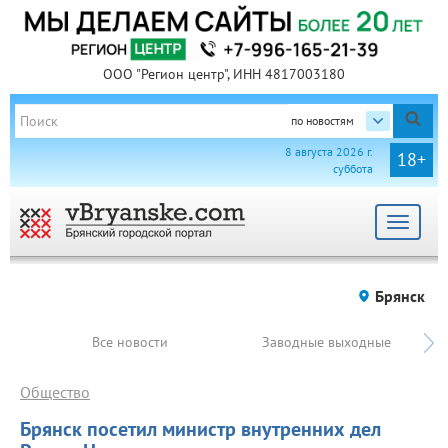
ООО "Регион центр", ИНН 4817003180
по новостям
8 августа 2026 г.
18+
суббота
Toggle
navigat
Брянск
Все новости
Заводные выходные
Общество
Брянск посетил министр внутренних дел