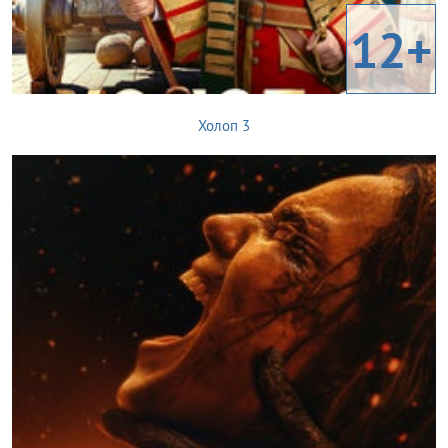
12+
Холоп 3