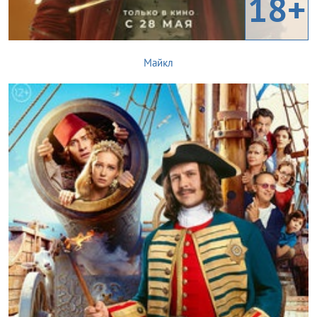
18+
Майкл