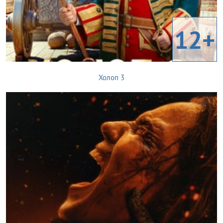
12+
Холоп 3