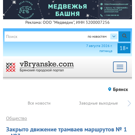
Реклама: ООО "Медведик", ИНН 3200007256
по новостям
7 августа 2026 г.
18+
пятница
Toggle
navigat
Брянск
Все новости
Заводные выходные
Общество
Закрыто движение трамваев маршрутов № 1