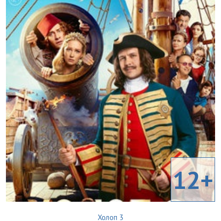
12+
Холоп 3