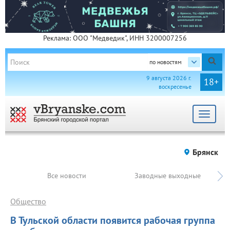
Реклама: ООО "Медведик", ИНН 3200007256
по новостям
9 августа 2026 г.
18+
воскресенье
Toggle
navigat
Брянск
Все новости
Заводные выходные
Общество
В Тульской области появится рабочая группа