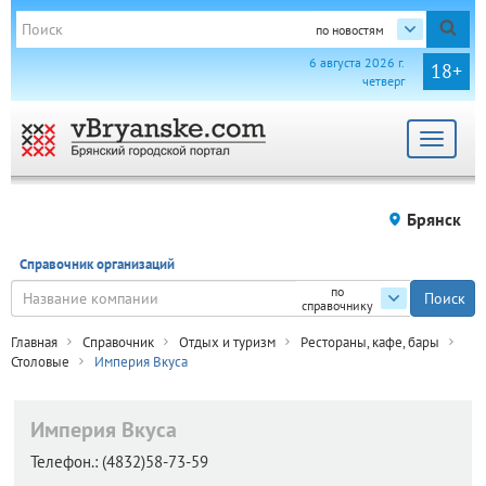
по новостям
6 августа 2026 г.
18+
четверг
Toggle
navigat
Брянск
Справочник организаций
по
справочнику
Главная
Справочник
Отдых и туризм
Рестораны, кафе, бары
Столовые
Империя Вкуса
Империя Вкуса
Телефон.:
(4832)58-73-59