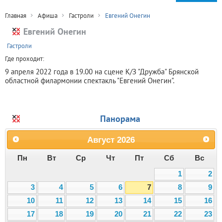
Главная
Афиша
Гастроли
Евгений Онегин
Евгений Онегин
+
Гастроли
Где проходит:
9 апреля 2022 года в 19.00 на сцене К/З "Дружба" Брянской
областной филармонии спектакль "Евгений Онегин".
Панорама
Август
2026
Пн
Вт
Ср
Чт
Пт
Сб
Вс
1
2
3
4
5
6
7
8
9
10
11
12
13
14
15
16
17
18
19
20
21
22
23