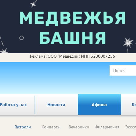
Реклама: ООО "Медведик", ИНН 3200007256
Работа у нас
Новости
Афиша
К
Гастроли
Концерты
Вечеринки
Филармония
Экск