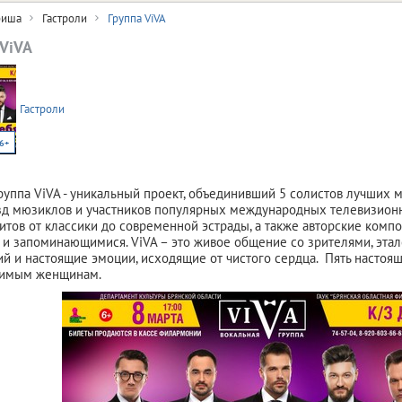
иша
Гастроли
Группа ViVA
 ViVA
Гастроли
6+
руппа ViVA - уникальный проект, объединивший 5 солистов лучших 
зд мюзиклов и участников популярных международных телевизион
итов от классики до современной эстрады, а также авторские ком
 и запоминающимися. ViVA – это живое общение со зрителями, эт
й и настоящие эмоции, исходящие от чистого сердца. Пять настоя
имым женщинам.