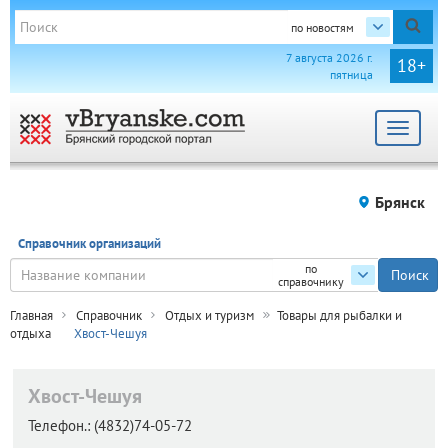
по новостям
7 августа 2026 г.
18+
пятница
Toggle
navigat
Брянск
Справочник организаций
по
справочнику
Главная
Справочник
Отдых и туризм
Товары для рыбалки и
отдыха
Хвост-Чешуя
Хвост-Чешуя
Телефон.:
(4832)74-05-72