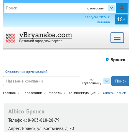
по новостям
7 августа 2026 г.
18+
пятница
Toggle
navigat
Брянск
Справочник организаций
по
справочнику
Главная
Справочник
Мебель
Комплектующие
Albico-Брянск
Albico-Брянск
Телефон.:
8-903-818-28-79
Адрес:
Брянск,
ул. Костычева, д. 70