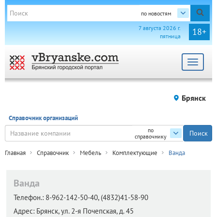
по новостям
7 августа 2026 г.
18+
пятница
Toggle
navigat
Брянск
Справочник организаций
по
справочнику
Главная
Справочник
Мебель
Комплектующие
Ванда
Ванда
Телефон.:
8-962-142-50-40, (4832)41-58-90
Адрес:
Брянск,
ул. 2-я Почепская, д. 45