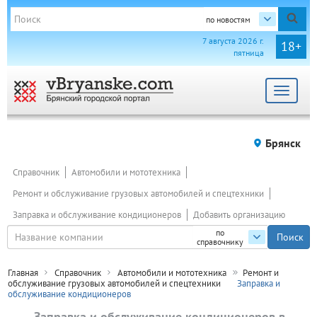
по новостям
7 августа 2026 г.
18+
пятница
Toggle
navigat
Брянск
Справочник
Автомобили и мототехника
Ремонт и обслуживание грузовых автомобилей и спецтехники
Заправка и обслуживание кондиционеров
Добавить организацию
по
справочнику
Главная
Справочник
Автомобили и мототехника
Ремонт и
обслуживание грузовых автомобилей и спецтехники
Заправка и
обслуживание кондиционеров
Заправка и обслуживание кондиционеров в