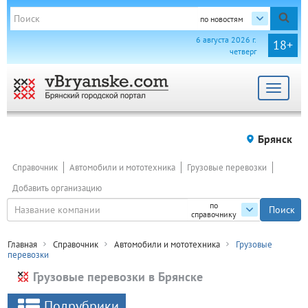
по новостям
6 августа 2026 г.
18+
четверг
Toggle
navigat
Брянск
Справочник
Автомобили и мототехника
Грузовые перевозки
Добавить организацию
по
справочнику
Главная
Справочник
Автомобили и мототехника
Грузовые
перевозки
Грузовые перевозки в Брянске
Подрубрики