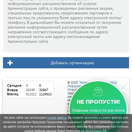
информационных рассылок/звонков об услугах
Администрации сайта, о проводимых рекламных акциях,
специальных предложениях, предложениях партнеров и
третьих лиц по указанному Вами адресу электронной почты/
телефону. В дальнейшем Вы можете отказаться от получения
рекламно-информационной рассылки/звонков путем
направления соответствующего сообщения по адресу
электронной почты или адресу местонахождения
Администрации сайта
Добавить организацию
© ООО
"Регион центр" 2004 - 2026
Информационное наполнение:
Информационное агентство vRossii.ru
Свидетельство о регистрации СМИ
информационного агентства vRossii.ru
ИА № ФС 77‑35502
НЕ ПРОПУСТИ!
выдано РОСКОМНАДЗОРом 04 марта
2009г.
Главные новости региона
И. О. Главного редактора Нарыков А. Н.
Баннеры на портале размещаются на
в вашей почте!
На этом сайте мы используем
cookie-файлы
. Вы можете прочитать о cookie-файлах или
правах рекламы.
Реклама на портале:
изменить настройки браузера. Продолжая пользоваться сайтом без изменения настроек,
ПОДПИСАТЬСЯ
Рекламное агентство "Умный маркетинг"
вы даете согласие на использование ваших cookie-файлов. Все собранные при помощи
тел. 7-910-267-70-40,
cookie-файлов данные будут храниться на территории РФ.