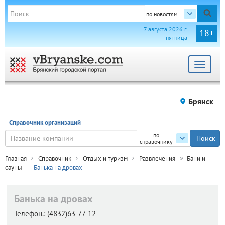
по новостям
7 августа 2026 г.
18+
пятница
Toggle
navigat
Брянск
Справочник организаций
по
справочнику
Главная
Справочник
Отдых и туризм
Развлечения
Бани и
сауны
Банька на дровах
Банька на дровах
Телефон.:
(4832)63-77-12