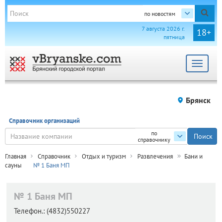
по новостям
7 августа 2026 г.
18+
пятница
Toggle
navigat
Брянск
Справочник организаций
по
справочнику
Главная
Справочник
Отдых и туризм
Развлечения
Бани и
сауны
№ 1 Баня МП
№ 1 Баня МП
Телефон.:
(4832)550227