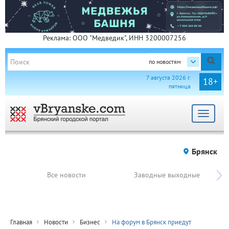
Реклама: ООО "Медведик", ИНН 3200007256
по новостям
7 августа 2026 г.
18+
пятница
Toggle
navigat
Брянск
Все новости
Заводные выходные
Главная
Новости
Бизнес
На форум в Брянск приедут