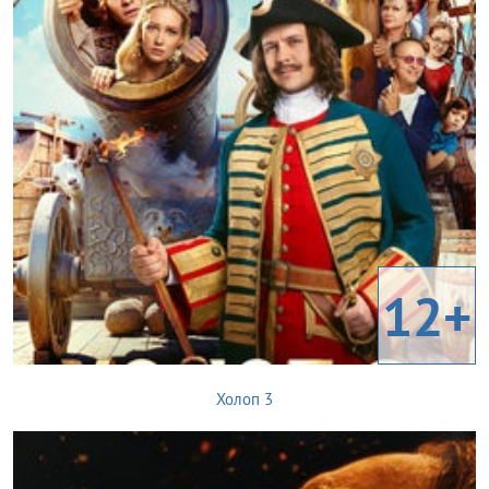
12+
Холоп 3