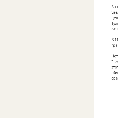
За 
уве
цеп
Тул
отн
В М
гра
Чет
“зе
это
обя
сре