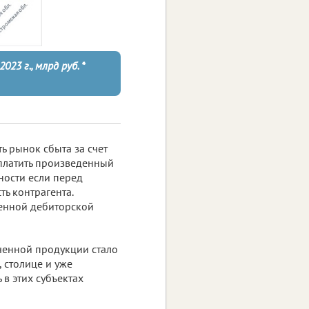
23 г., млрд руб. *
ь рынок сбыта за счет
платить произведенный
ности если перед
ь контрагента.
ченной дебиторской
аченной продукции стало
 столице и уже
в этих субъектах