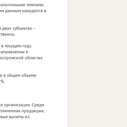
налогичными темпами.
им данным находится в
 двух субъектах –
ственно.
 в текущем году
направлении в
Костромской областях
ти в общем объеме
5%.
же организации. Среди
оплаченная продукция,
вые вычеты из