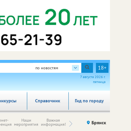
18+
по новостям
7 августа 2026 г.
пятница
онкурсы
Справочник
Гид по городу
Н
рнет-
Наши
Важная
Происшествия
Брянск
Здоровье
комп
ренция
мероприятия
информация!
п
ре