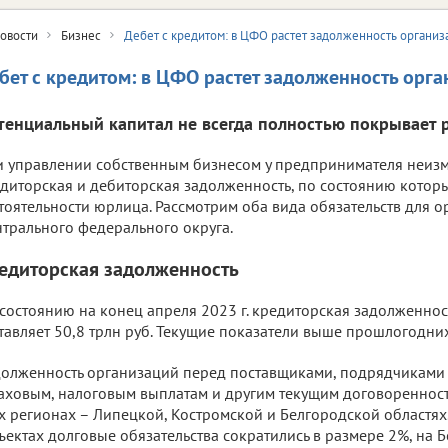
овости
Бизнес
Дебет с кредитом: в ЦФО растет задолженность организ
бет с кредитом: в ЦФО растет задолженность орг
тенциальный капитал не всегда полностью покрывает 
 управлении собственным бизнесом у предпринимателя неизм
диторская и дебиторская задолженность, по состоянию которы
тоятельности юрлица. Рассмотрим оба вида обязательств для 
трального федерального округа.
едиторская задолженность
состоянию на конец апреля 2023 г. кредиторская задолженно
тавляет 50,8 трлн руб. Текущие показатели выше прошлогодни
олженность организаций перед поставщиками, подрядчиками 
аховым, налоговым выплатам и другим текущим договоренност
х регионах – Липецкой, Костромской и Белгородской областях
ъектах долговые обязательства сократились в размере 2%, на