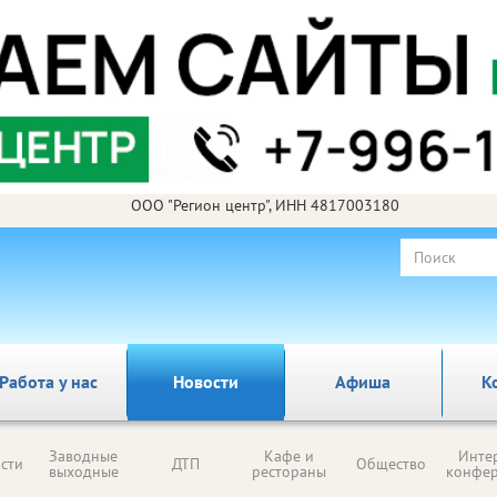
ООО "Регион центр", ИНН 4817003180
Работа у нас
Новости
Афиша
К
Заводные
Кафе и
Инте
сти
ДТП
Общество
выходные
рестораны
конфе