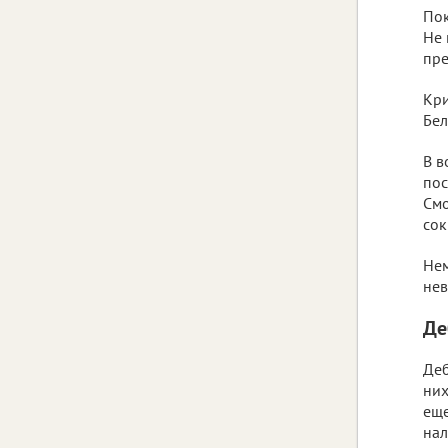
Пок
Не 
пре
Кри
Бел
В в
пос
Смо
сок
Нем
нев
Де
Деб
них
еще
нал