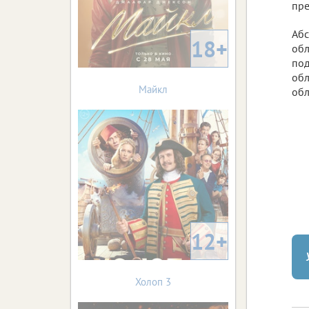
пре
Абс
18+
обл
под
обл
Майкл
обл
12+
Холоп 3