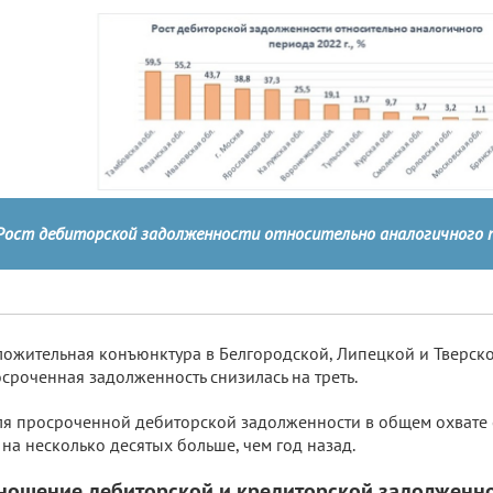
Рост дебиторской задолженности относительно аналогичного пе
ожительная конъюнктура в Белгородской, Липецкой и Тверско
сроченная задолженность снизилась на треть.
я просроченной дебиторской задолженности в общем охвате с
 на несколько десятых больше, чем год назад.
ношение дебиторской и кредиторской задолженн