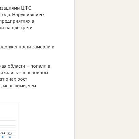
низациями ЦФО
 года. Нарушившиеся
предприятиях в
и на две трети
задолженности замерли в
кая области – попали в
низились – в основном
егионах рост
, меньшими, чем