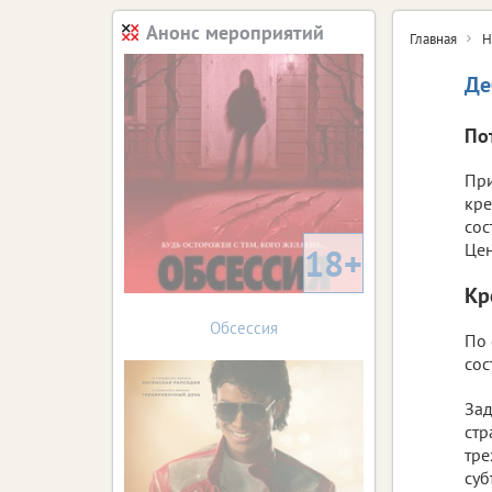
Анонс мероприятий
Главная
Н
Де
По
При
кре
сос
Цен
18+
Кр
Обсессия
По 
сос
Зад
стр
тре
суб