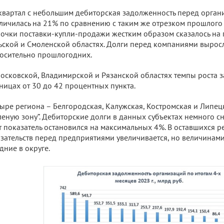
квартал с небольшим дебиторская задолженность перед орга
личилась на 21% по сравнению с таким же отрезком прошлого
очки поставки-купли-продажи жестким образом сказалось на 
ьской и Смоленской областях. Долги перед компаниями выросл
осительно прошлогодних.
осковской, Владимирской и Рязанской областях темпы роста 
ницах от 30 до 42 процентных пункта.
ыре региона – Белгородская, Калужская, Костромская и Липец
леную зону”. Дебиторские долги в данных субъектах немного с
т показатель остановился на максимальных 4%. В оставшихся р
зательств перед предприятиями увеличивается, но величинами
дние в округе.