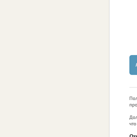
Пол
про
Дол
что
От