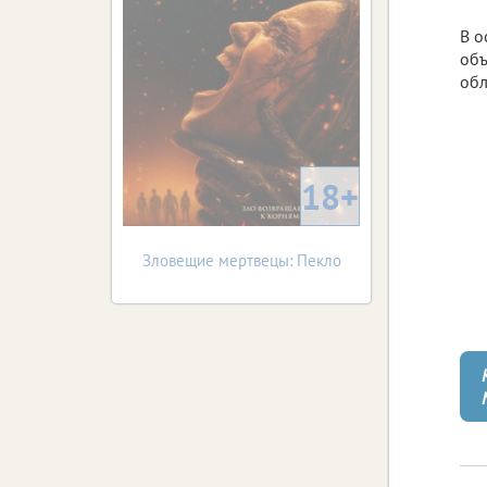
В о
объ
обл
18+
Зловещие мертвецы: Пекло