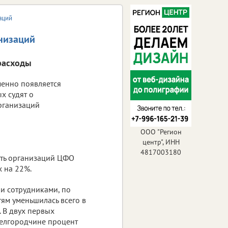
аций
анизаций
расходы
енно появляется
х судят о
организаций
ООО "Регион
центр", ИНН
4817003180
сть организаций ЦФО
х на 22%.
и сотрудниками, по
ям уменьшилась всего в
. В двух первых
 Белгородчине процент