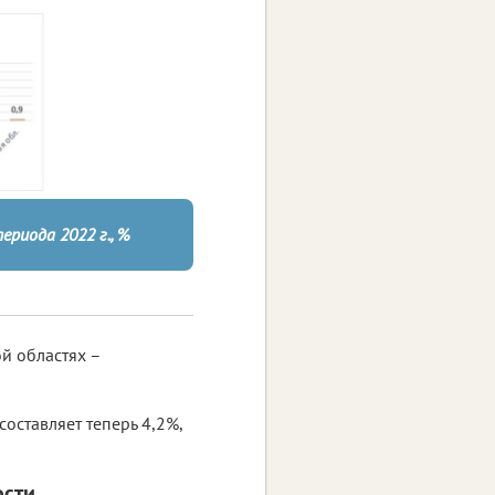
риода 2022 г., %
й областях –
оставляет теперь 4,2%,
ости