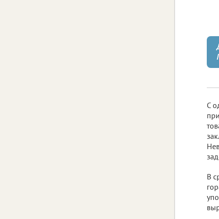
С о
при
тов
зак
Нев
зад
В с
гор
упо
выр