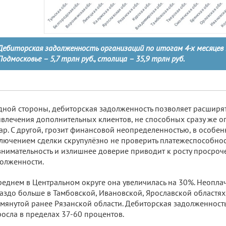
Дебиторская задолженность организаций по итогам 4-х месяцев 20
Подмосковье – 5,7 трлн руб., столица – 35,9 трлн руб.
дной стороны, дебиторская задолженность позволяет расширят
влечения дополнительных клиентов, не способных сразу же о
ар. С другой, грозит финансовой неопределенностью, в особен
лючением сделки скрупулёзно не проверить платежеспособност
нимательность и излишнее доверие приводит к росту просро
олженности.
реднем в Центральном округе она увеличилась на 30%. Неопл
аздо больше в Тамбовской, Ивановской, Ярославской областях,
мянутой ранее Рязанской области. Дебиторская задолженность 
осла в пределах 37-60 процентов.