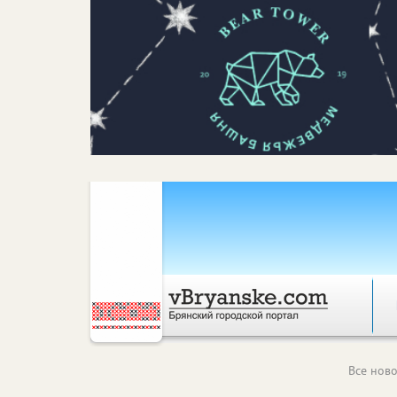
Все ново