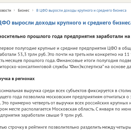
овости
Бизнес
В ЦФО выросли доходы крупного и среднего бизнеса
ЦФО выросли доходы крупного и среднего бизнес
носительно прошлого года предприятия заработали на
первое полугодие крупные и средние предприятия ЦФО в общ
аботали 53,3 трлн руб. Это почти на треть или конкретно на 11 
ть месяцев прошлого года. Финансовые итоги полугодия подв
иторско-консалтинговой службы “ФинЭкспертиза” на основе да
учка в регионах
симальная выручка среди всех субъектов фиксируется в столи
ущего года позволила московским предприятиям отчитаться о з
. Это примерно четверть от выручки всех российских крупных 
ром месте располагается Московская область. С января по ию
дприятия заработали свыше 9 трлн руб.
тью строчку в рейтинге позволительно разделить между четырь