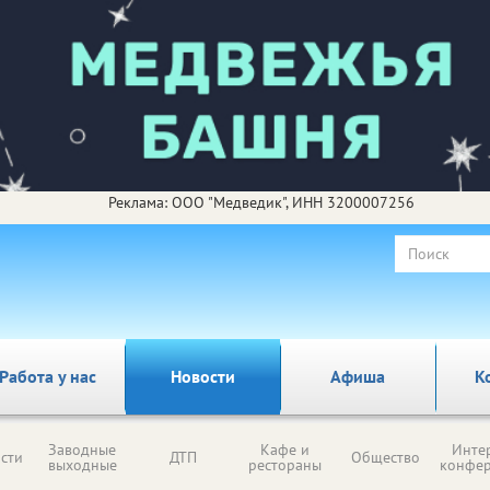
Реклама: ООО "Медведик", ИНН 3200007256
Работа у нас
Новости
Афиша
К
Заводные
Кафе и
Инте
сти
ДТП
Общество
выходные
рестораны
конфе