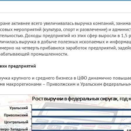
тране активнее всего увеличивалась выручка компаний, зани
совых мероприятий (культура, спорт и развлечение) и админи
тельностью. Доходы предприятий из этих сфер выросли в 1,5 ра
личилась выручка в добыче полезных ископаемых и информац
мерно на четверть прибавился заработок предприятий, задей
рабатывающей промышленности.
ехи предприятий
учка крупного и среднего бизнеса в ЦФО динамично повышае
мя макрорегионами – Приволжским и Уральским федеральным