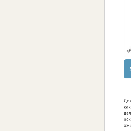
Дох
как
дал
иск
ожи