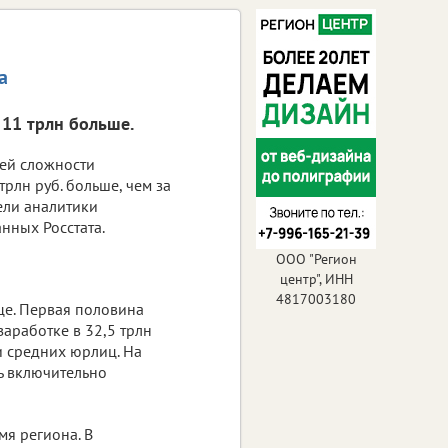
а
 11 трлн больше.
ей сложности
трлн руб. больше, чем за
ели аналитики
нных Росстата.
ООО "Регион
центр", ИНН
4817003180
це. Первая половина
аработке в 32,5 трлн
и средних юрлиц. На
нь включительно
мя региона. В