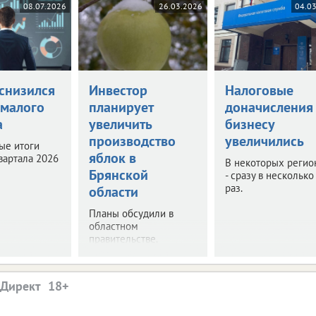
08.07.2026
26.03.2026
04.0
снизился
Инвестор
Налоговые
 малого
планирует
доначисления
а
увеличить
бизнесу
производство
увеличились
ые итоги
яблок в
вартала 2026
В некоторых регио
Брянской
- сразу в несколько
раз.
области
Планы обсудили в
областном
правительстве.
.Директ