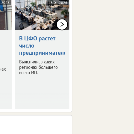
3.2026
15.01.2026
05.11.2025
В ЦФО растет
Брянские
число
бизнесмены
предпринимателей
могут выиграть
премию
Выяснили, в каких
регионах большего
нах
Кто может побороться
всего ИП.
за победу?