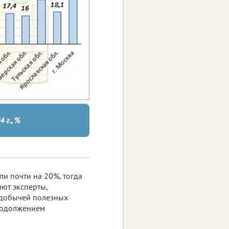
 г., %
и почти на 20%, тогда
ают эксперты,
 добычей полезных
родолжением