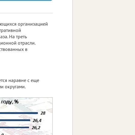
мающихся организацией
стративной
за. На треть
ионной отрасли.
ствованных в
тся наравне с еще
и округами.