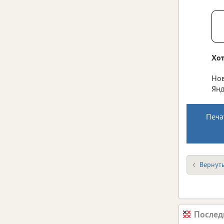
Хот
Нов
Янд
Печа
Вернуть
Послед