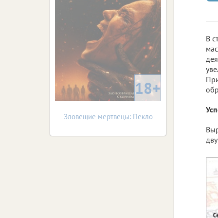
В с
мас
дея
уве
При
18+
об
Усп
Зловещие мертвецы: Пекло
Выр
дву