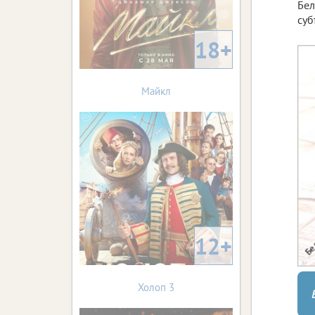
Бел
суб
18+
Майкл
12+
Холоп 3