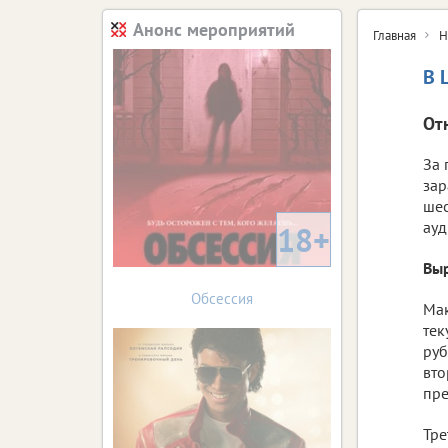
Анонс мероприятий
Главная
Н
В 
От
За 
зар
шес
ауд
18+
Выр
Обсессия
Мак
тек
руб
вто
пре
Тре