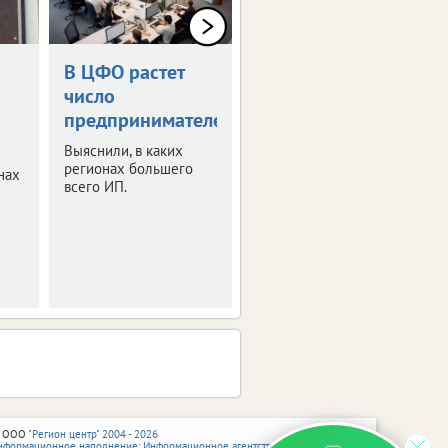
В ЦФО растет
Брянские
число
бизнесмены
предпринимателей
могут выиграть
премию
Выяснили, в каких
регионах большего
нах
Кто может побороться
всего ИП.
за победу?
 ООО
"Регион центр" 2004 - 2026
нформационное наполнение: Информационное агентство vRossii.ru