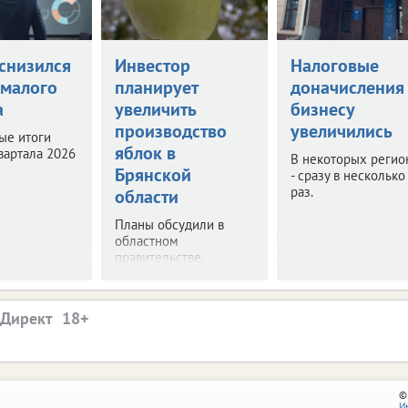
снизился
Инвестор
Налоговые
 малого
планирует
доначисления
а
увеличить
бизнесу
производство
увеличились
ые итоги
яблок в
вартала 2026
В некоторых регио
Брянской
- сразу в несколько
раз.
области
Планы обсудили в
областном
правительстве.
.Директ
©
И