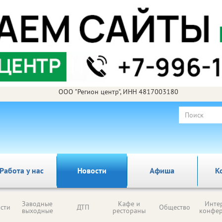
ООО "Регион центр", ИНН 4817003180
Работа у нас
Новости
Афиша
К
Заводные
Кафе и
Инте
сти
ДТП
Общество
выходные
рестораны
конфе