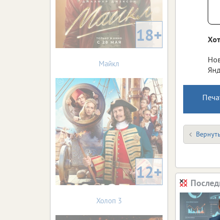
18+
Хот
Нов
Майкл
Янд
Печа
Вернуть
12+
Послед
Холоп 3