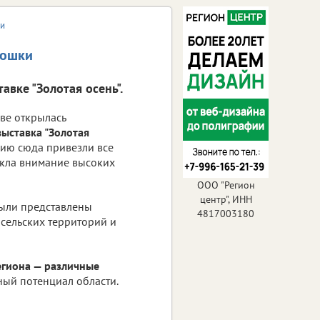
ки
тошки
вке "Золотая осень".
ве открылась
ыставка "Золотая
цию сюда привезли все
екла внимание высоких
ООО "Регион
центр", ИНН
были представлены
4817003180
 сельских территорий и
егиона — различные
ый потенциал области.