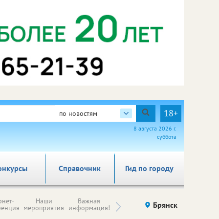
18+
по новостям
8 августа 2026 г.
суббота
онкурсы
Справочник
Гид по городу
Н
рнет-
Наши
Важная
Происшествия
Брянск
Здоровье
комп
ренция
мероприятия
информация!
п
ре