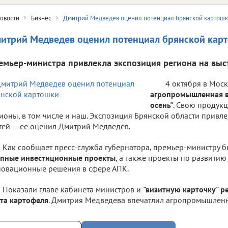
овости
Бизнес
Дмитрий Медведев оценил потенциал брянской картош
итрий Медведев оценил потенциал брянской кар
емьер-министра привлекла экспозиция региона на выста
4 октября в Моск
агропромышленная в
осень"
. Свою продук
ионы, в том числе и наш. Экспозиция Брянской области привл
тей — ее оценил Дмитрий Медведев.
Как сообщает пресс-служба губернатора, премьер-министру 
упные инвестиционные проекты
, а также проекты по развитию
овационные решения в сфере АПК.
Показали главе кабинета министров и
"визитную карточку" р
та картофеля
. Дмитрия Медведева впечатлил агропромышленн