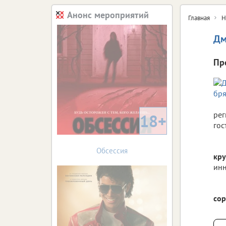
Анонс мероприятий
Главная
Н
Дм
Пр
рег
18+
гос
Обсессия
кр
инн
сор