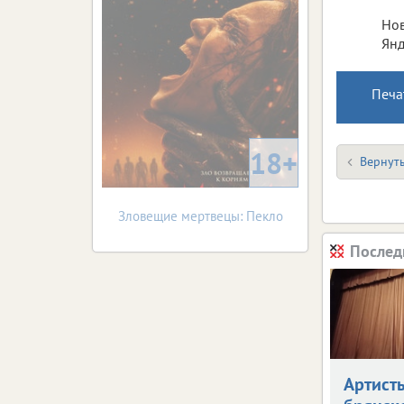
Нов
Янд
Печа
18+
Вернуть
Зловещие мертвецы: Пекло
Послед
Артист