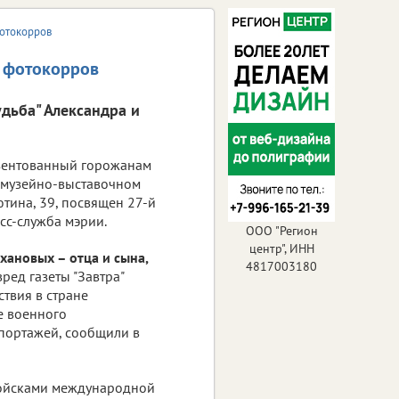
фотокорров
х фотокорров
удьба" Александра и
зентованный горожанам
в музейно-выставочном
тина, 39, посвящен 27-й
сс-служба мэрии.
ООО "Регион
центр", ИНН
хановых – отца и сына,
4817003180
вред газеты "Завтра"
твия в стране
е военного
епортажей, сообщили в
 войсками международной