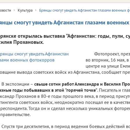
овости
Культура
Брянцы смогут увидеть Афганистан глазами военных 
янцы смогут увидеть Афганистан глазами военны
Брянске открылась выставка "Афганистан: годы, пули, с
силия Прохановых.
Фотопроект, пре
во вторник, 16 мая, 
центре на улице Емлю
овщине вывода советских войск из Афганистана, сообщает пре
В экспозиции –
свыше сотни работ Александра и Василия Про
азные годы побывавших в этой "горячей точке"
. Писатель и гла
ксандр Проханов в 80-е годы прошлого века, в период присутс
тингента советских войск, неоднократно посещал ее в качеств
респондента. Тогда он и сделал несколько уникальных фотор
правительстве.
Спустя три десятилетия, в период ведения боевых действий