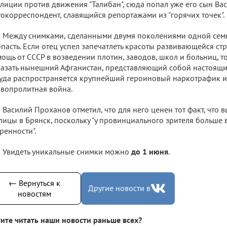
лиции против движения "Талибан", сюда попал уже его сын Вас
окорреспондент, славящийся репортажами из "горячих точек".
Между снимками, сделанными двумя поколениями одной семь
пасть. Если отец успел запечатлеть красоты развивающейся ст
ощь от СССР в возведении плотин, заводов, школ и больниц, то
азать нынешний Афганистан, представляющий собой настоящи
уда распространяется крупнейший героиновый наркотрафик и
вопролитная война.
Василий Проханов отметил, что для него ценен тот факт, что 
лицы в Брянск, поскольку "у провинциального зрителя больше 
ренности".
Увидеть уникальные снимки можно
до 1 июня
.
← Вернуться к
Другие новости в
новостям
ите читать наши новости раньше всех?