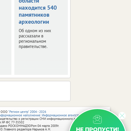
области
отметят День
находится 540
России
памятников
Программа
археологии
праздничных
мероприятий.
Об одном из них
рассказали в
региональном
правительстве.
 ООО
"Регион центр" 2004 - 2026
нформационное наполнение: Информационное агентство vRossii.ru
видетельство о регистрации СМИ информационного агентства vRossii.ru
А № ФС 77‑35502
ыдано РОСКОМНАДЗОРом 04 марта 2009г.
НЕ ПРОПУСТИ!
 О. Главного редактора Нарыков А. Н.