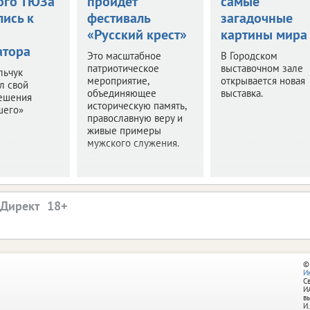
ого ТЮЗа
пройдет
самые
лись к
фестиваль
загадочные
«Русский крест»
картины мира
атора
Это масштабное
В Городском
патриотическое
выставочном зале
льчук
мероприятие,
открывается новая
л свой
объединяющее
выставка.
решения
историческую память,
шего»
православную веру и
живые примеры
мужского служения.
.Директ
©
И
С
И
в
И.