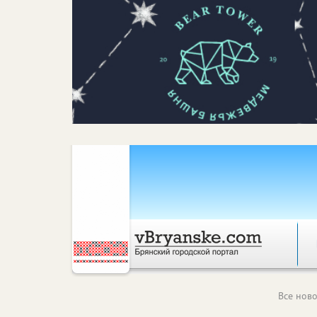
Все ново