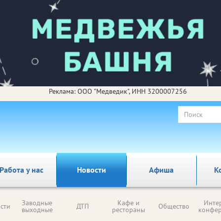
Реклама: ООО "Медведик", ИНН 3200007256
Работа у нас
Новости
Афиша
К
Заводные
Кафе и
Инте
сти
ДТП
Общество
выходные
рестораны
конфе