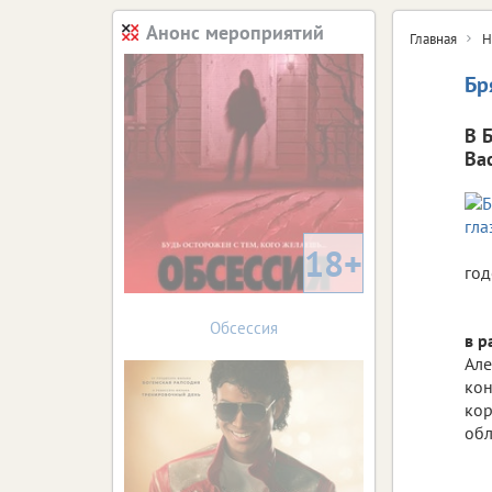
Анонс мероприятий
Главная
Н
Бр
В 
Ва
18+
год
Обсессия
в р
Але
кон
кор
обл