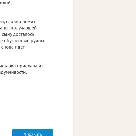
илий,
и, словно лежит
раны, получавшей
 сыну досталось
е обугленные руины,
 снова идет
выставка приехала из
вдумчивости,
Добавить