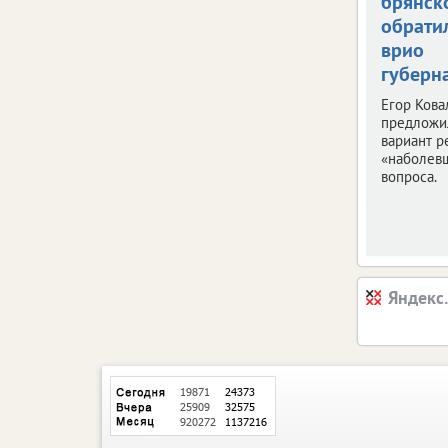
брянск
обрати
врио
губерн
Егор Кова
предложи
вариант 
«наболев
вопроса.
Яндекс