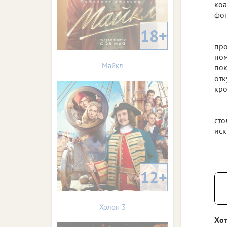
коа
фот
18+
про
пом
Майкл
пок
отк
кро
сто
иск
12+
Холоп 3
Хот