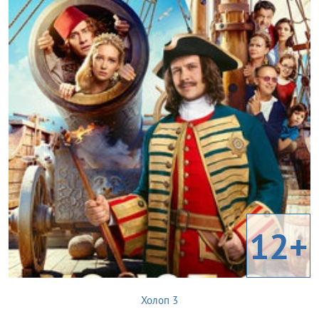
12+
Холоп 3