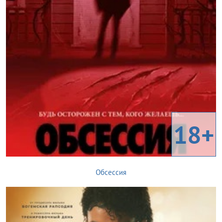
18+
Обсессия