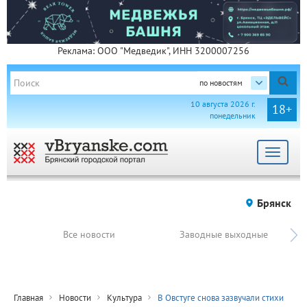
Реклама: ООО "Медведик", ИНН 3200007256
по новостям
10 августа 2026 г.
18+
понедельник
Toggle
navigat
Брянск
Все новости
Заводные выходные
Главная
Новости
Культура
В Овстуге снова зазвучали стихи