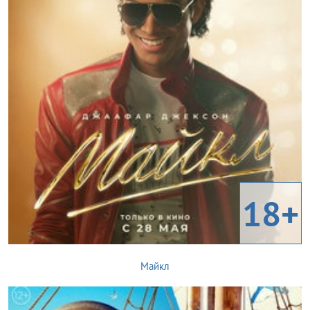
18+
Майкл