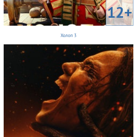
12+
Холоп 3