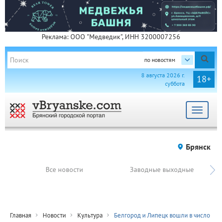
Реклама: ООО "Медведик", ИНН 3200007256
по новостям
8 августа 2026 г.
18+
суббота
Toggle
navigat
Брянск
Все новости
Заводные выходные
Главная
Новости
Культура
Белгород и Липецк вошли в число