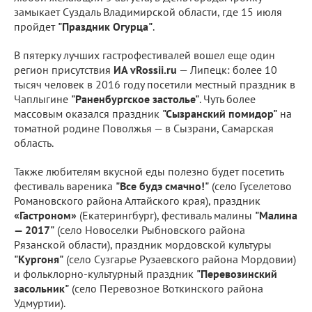
замыкает Суздаль Владимирской области, где 15 июля
пройдет
"Праздник Огурца"
.
В пятерку лучших гастрофестивалей вошел еще один
регион присутствия
ИА vRossii.ru
— Липецк: более 10
тысяч человек в 2016 году посетили местный праздник в
Чаплыгине
"Раненбургское застолье"
. Чуть более
массовым оказался праздник
"Сызранский помидор"
на
томатной родине Поволжья — в Сызрани, Самарская
область.
Также любителям вкусной еды полезно будет посетить
фестиваль вареника
"Все будэ смачно!"
(село Гуселетово
Романовского района Алтайского края), праздник
«Гастроном»
(Екатерингбург), фестиваль малины
"Малина
— 2017"
(село Новоселки Рыбновского района
Рязанской области), праздник мордовской культуры
"Кургоня"
(село Сузгарье Рузаевского района Мордовии)
и фольклорно-культурный праздник
"Перевозинский
засольник"
(село Перевозное Воткинского района
Удмуртии).