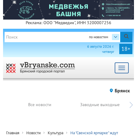
Реклама: ООО "Медведик", ИНН 3200007256
по новостям
6 августа 2026 г.
18+
четверг
Toggle
navigat
Брянск
Все новости
Заводные выходные
Главная
Новости
Культура
На "Свенской ярмарке" ждут