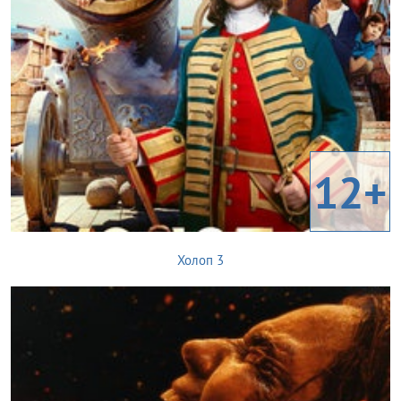
12+
Холоп 3