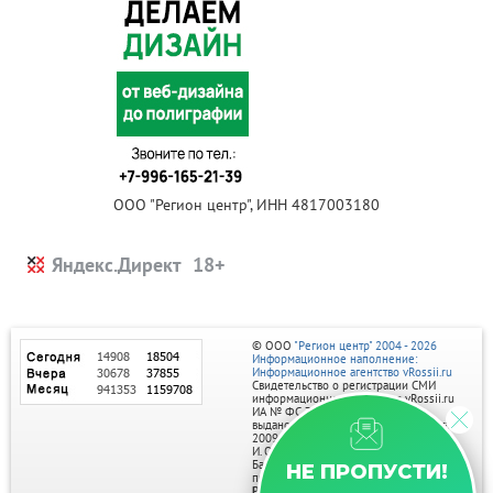
ООО "Регион центр", ИНН 4817003180
Яндекс.Директ
© ООО
"Регион центр" 2004 - 2026
Информационное наполнение:
Информационное агентство vRossii.ru
Свидетельство о регистрации СМИ
информационного агентства vRossii.ru
ИА № ФС 77‑35502
выдано РОСКОМНАДЗОРом 04 марта
2009г.
И. О. Главного редактора Нарыков А. Н.
Баннеры на портале размещаются на
НЕ ПРОПУСТИ!
правах рекламы.
Реклама на портале: