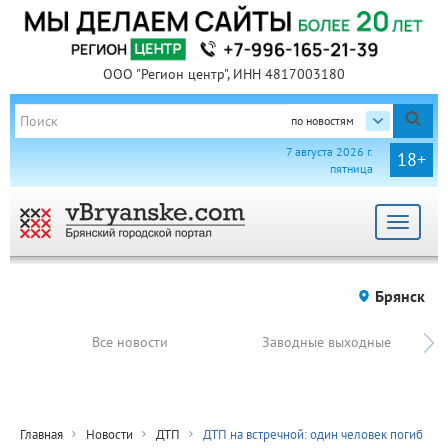
ООО "Регион центр", ИНН 4817003180
по новостям
7 августа 2026 г.
18+
пятница
Toggle
navigat
Брянск
Все новости
Заводные выходные
Главная
Новости
ДТП
ДТП на встречной: один человек погиб