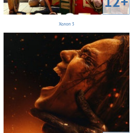
12+
Холоп 3